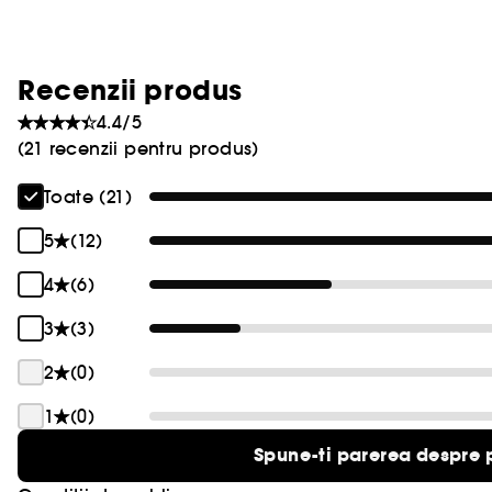
Recenzii produs
4.4/5
(21 recenzii pentru produs)
Toate (21)
5
(12)
4
(6)
3
(3)
2
(0)
1
(0)
Spune-ti parerea despre 