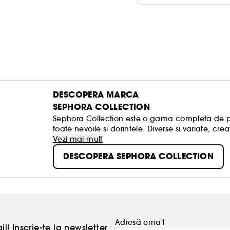
DESCOPERA MARCA
SEPHORA COLLECTION
Sephora Collection este o gama completa de pro
toate nevoile si dorintele. Diverse si variate, cr
autentica, aceste produse au fost create pentru
Vezi mai mult
tuturor, simpla, distractiva si intotdeauna in tend
DESCOPERA SEPHORA COLLECTION
Adresă email
l! Inscrie-te la newsletter