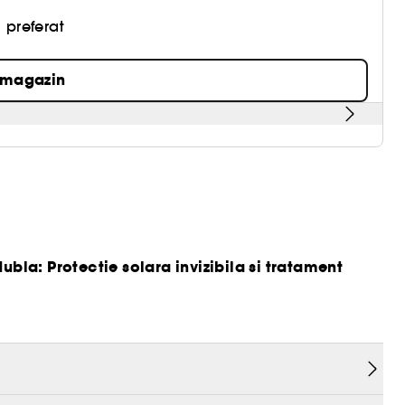
 preferat
 magazin
 dubla
:
Protectie solara invizibila si tratament