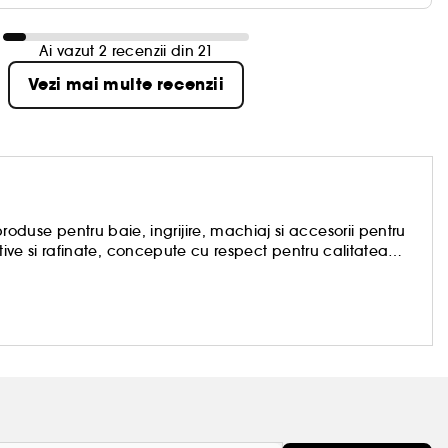
Ai vazut 2 recenzii din 21
Vezi mai multe recenzii
duse pentru baie, ingrijire, machiaj si accesorii pentru
eative si rafinate, concepute cu respect pentru calitatea
 a transforma frumusetea intr-o placere accesibila
inte!