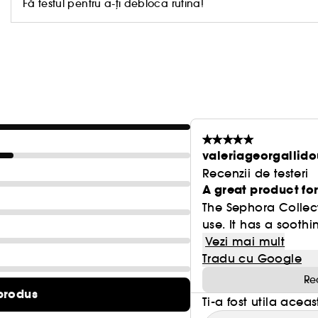
- Formula vegana (fara ingrediente de origine anim
Fă testul pentru a-ți debloca rutina!
- Fara parfum
- Potrivit pentru toate tipurile de piele
(1) Studiu clinic realizat pe 41 de persoane, la 48 d
- Non-comedogenica
(2) Studiu clinic efectuat pe 42 de persoane, la 4 o
Mai multe informatii despre Clean at Sephora
[AICI
valeriageorgallid
Recenzii de testeri
A great product fo
The Sephora Collect
use. It has a soothi
Vezi mai mult
Tradu cu Google
Re
produs
Ti-a fost utila acea