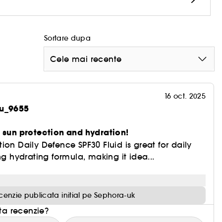
ala).
Sortare dupa
e ore dupa aplicare. Evaluare instrumentala. ​
Cele mai recente
re dupa aplicare. Evaluare instrumentala.
16 oct. 2025
]
ou_9655
r sun protection and hydration!
ion Daily Defence SPF30 Fluid is great for daily
ng hydrating formula, making it idea...
cenzie publicata initial pe Sephora-uk
sta recenzie?