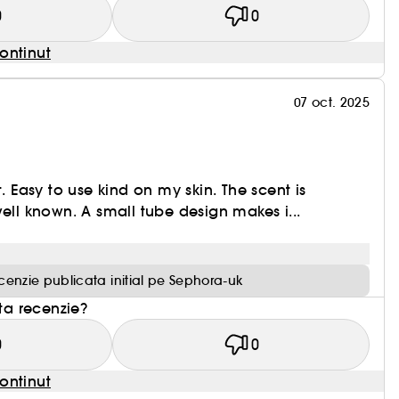
0
0
ontinut
07 oct. 2025
t. Easy to use kind on my skin. The scent is
well known. A small tube design makes i...
cenzie publicata initial pe Sephora-uk
sta recenzie?
0
0
ontinut