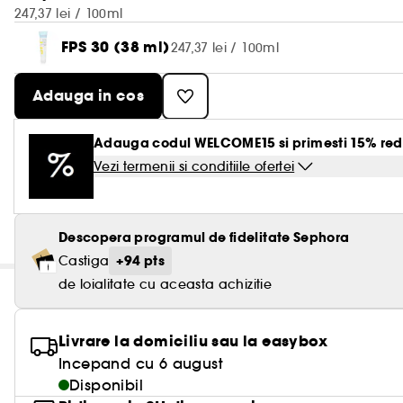
247,37 lei / 100ml
FPS 30 (38 ml)
247,37 lei / 100ml
Adauga in cos
Adauga codul WELCOME15 si primesti 15% red
Vezi termenii si conditiile ofertei
Descopera programul de fidelitate Sephora
+94 pts
Castiga
de loialitate cu aceasta achizitie
Livrare la domiciliu sau la easybox
Incepand cu 6 august
Disponibil