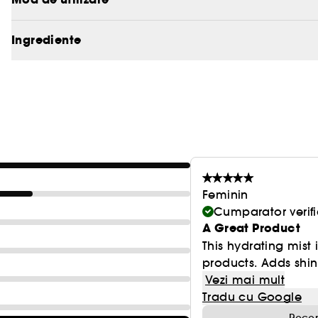
contact, clatiti cu apa din abundenta.
Vegan :
Produse realizate cu ingrediente naturale.
Ingrediente
Feminin
Cumparator verifi
A Great Product
This hydrating mist i
products. Adds shin
Vezi mai mult
Tradu cu Google