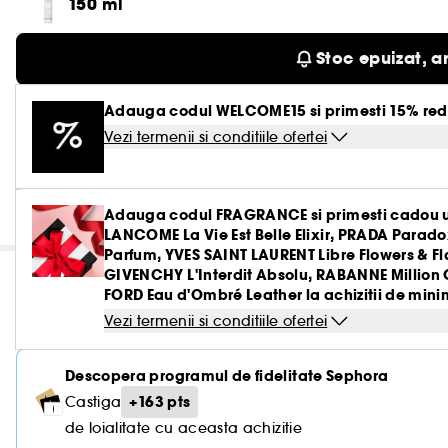
150 ml
Stoc epuizat, a
Adauga codul WELCOME15 si primesti 15% red
Vezi termenii si conditiile ofertei
Adauga codul FRAGRANCE si primesti cadou u
LANCOME La Vie Est Belle Elixir, PRADA Parado
Parfum, YVES SAINT LAURENT Libre Flowers & 
GIVENCHY L'Interdit Absolu, RABANNE Million 
FORD Eau d'Ombré Leather la achizitii de minim
Vezi termenii si conditiile ofertei
Descopera programul de fidelitate Sephora
+163 pts
Castiga
de loialitate cu aceasta achizitie