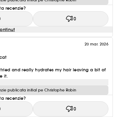
zie publicata initial pe Christophe Robin
sta recenzie?
0
0
ontinut
20 mar. 2026
cat
 tried and really hydrates my hair leaving a bit of
 it.
zie publicata initial pe Christophe Robin
sta recenzie?
0
0