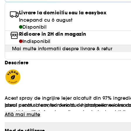
Livrare la domiciliu sau la easybox
Incepand cu 6 august
Disponibil
Ridicare in 2H din magazin
Indisponibil
Mai multe informatii despre livrare & retur
Descriere
Acest spray de ingrijire lejer alcatuit din 97% ingre
parul uscat si tern, conferindu-i hidratarea necesara
Ideal pentru a conferi o nota de prospetime intre do
moale la atingere.
usor de coafat. Acesta radiaza de stralucire vizibila
Află mai multe
Substantele nutritive care capteaza apa faciliteaza 
Uleiul de in, un adevarat ingredient minune, iluminea
Mod de utilizare