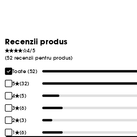
Recenzii produs
4/5
(52 recenzii pentru produs)
Toate (52)
5
(32)
4
(5)
3
(6)
2
(3)
1
(6)