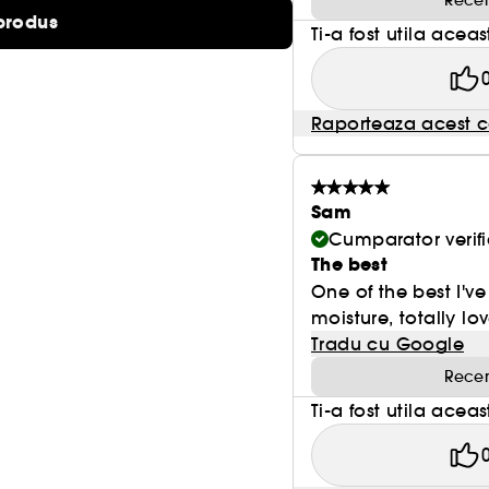
Recen
produs
Ti-a fost utila acea
Raporteaza acest c
Sam
Cumparator verifi
The best
One of the best I've
moisture, totally love
Tradu cu Google
Recen
Ti-a fost utila acea