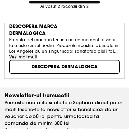
Ai vazut 2 recenzii din 2
DESCOPERA MARCA
DERMALOGICA
Prezinta cel mai bun ten in oricare moment al vietii
tale este crezul nostru. Produsele noastre fabricate in
Los Angeles au un singur scop: sanatatea pielii tale,
fara ritualuri inutile, fara cure miraculoase, fara
Vezi mai mult
promisiuni false. Prin urmare, am creat produse care
DESCOPERA DERMALOGICA
beneficiaza de cele mai bune ingrediente din
natura si tehnologie. Acesta este motivul pentru care
Dermalogica este alegerea nr. 1 a institutelor de
infrumusetare din lume!
Newsletter-ul frumusetii
Primeste noutatile si ofertele Sephora direct pe e-
mail! Inscrie-te la newsletter si beneficiezi de un
voucher de 50 lei pentru urmatoarea ta
comanda de minim 300 lei