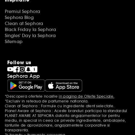
Premiul Sephora
Sephora Blog
Clean at Sephora
Black Friday la Sephora
Singles' Day la Sephora
Sitemap
Follow us
Sephora App
*Descopera ofertele noastre
in pagina de Oferte Speciale.
Mentiuni aditionale
*Exclusiv in reteaua de parfumerie nationala.
Clean at Sephora : Formule cu ingrediente atent selectate.
Planet Aware at Sephora : Aceste branduri participa la standardul
PLANET AWARE AT SEPHORA datorita angajamentelor lor pentru
mediu, in special in ceea ce priveste ingredientele, ambalajele,
lanturile de aprovizionare, angajamentele corporative si
transparenta.
*k-beauty = frumusete coreeana