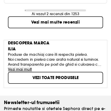
Ai vazut 2 recenzii din 1253
Vezi mai multe recenzii
DESCOPERA MARCA
ILIA
Produse de machiaj care iti respecta pielea.
Noi credem in pielea care arata natural si luminos.
Avand transparenta pe post de ghid si culoarea ca
vehicul, provocam conventiile frumusetii curate
Vezi mai mult
pentru a crea produse cu formule sigure care iti
VEZI TOATE PRODUSELE
protejeaza si revitalizeaza pielea.
Newsletter-ul frumusetii
Primeste noutatile si ofertele Sephora direct pe e-