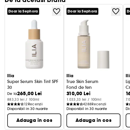
De la acelasi brand
Doar la Sephora
Doar la Sephora
D
Ilia
Ilia
Il
Super Serum Skin Tint SPF
True Skin Serum
Li
30
Fond de ten
C
265,00 Lei
310,00 Lei
1
Fond de ten
cr
De la
883,33 lei / 100ml
1.033,33 lei / 100ml
7.
12
Recenzii
4288
Recenzii
Disponibil in 30 nuante
Disponibil in 30 nuante
Di
Adauga in cos
Adauga in cos