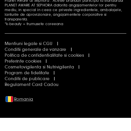
Planet Aware at Sephora : Aceste branduri participa la standardul
PLANET AWARE AT SEPHORA datorita angajamentelor lor pentru
mediu, in special in ceea ce priveste ingredientele, ambalajele,
lanturile de aprovizionare, angajamentele corporative si
transparenta.
*k-beauty = frumusete coreeana
Mentiuni legale si CGU
Conditii generale de vanzare
Politica de confidentialitate si cookies
Preferinte cookies
Cosmetovigilenta si Nutrivigilenta
Program de fidelitate
Conditii de publicare
Regulament Card Cadou
Romania