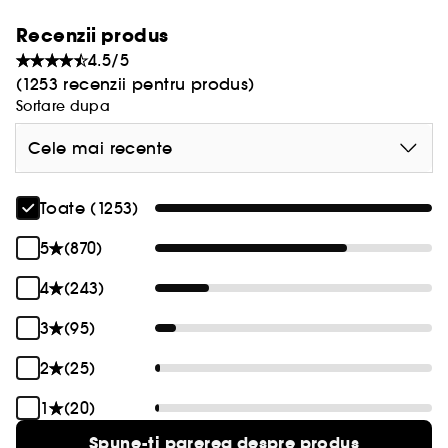
Recenzii produs
4.5/5
(1253 recenzii pentru produs)
Sortare dupa
Cele mai recente
Toate (1253)
5
(870)
4
(243)
3
(95)
2
(25)
1
(20)
Spune-ti parerea despre produs