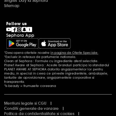
Singles' Day la Sephora
Sitemap
Follow us
Sephora App
*Descopera ofertele noastre
in pagina de Oferte Speciale.
Mentiuni aditionale
*Exclusiv in reteaua de parfumerie nationala.
Clean at Sephora : Formule cu ingrediente atent selectate.
Planet Aware at Sephora : Aceste branduri participa la standardul
PLANET AWARE AT SEPHORA datorita angajamentelor lor pentru
mediu, in special in ceea ce priveste ingredientele, ambalajele,
lanturile de aprovizionare, angajamentele corporative si
transparenta.
*k-beauty = frumusete coreeana
Mentiuni legale si CGU
Conditii generale de vanzare
Politica de confidentialitate si cookies