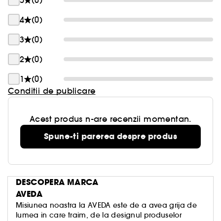
5
(0)
\
4
(0)
3
(0)
2
(0)
1
(0)
Conditii de publicare
Acest produs n-are recenzii momentan.
Spune-ti parerea despre produs
DESCOPERA MARCA
AVEDA
Misiunea noastra la AVEDA este de a avea grija de
lumea in care traim, de la designul produselor