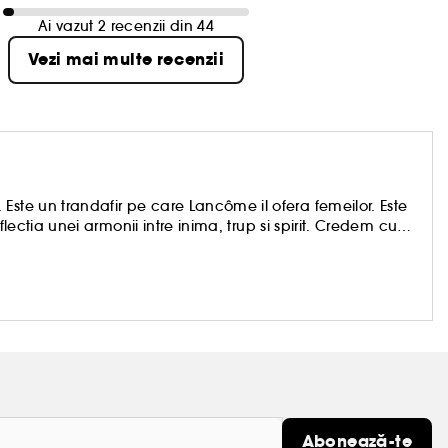
Ai vazut 2 recenzii din 44
Vezi mai multe recenzii
Este un trandafir pe care Lancôme il ofera femeilor. Este
eflectia unei armonii intre inima, trup si spirit. Credem cu
i dorim sa oferim tuturor libertatea de a inflori prin cele
me, frumusetea de maine va fi vie, generoasa,
Abonează-te