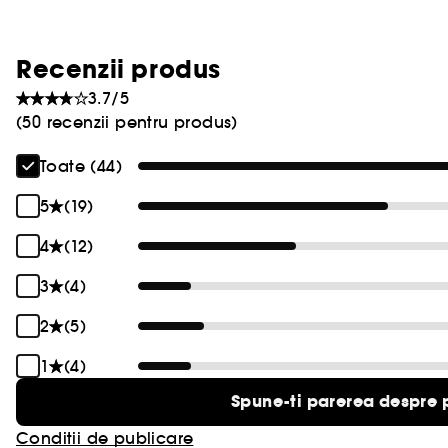
Recenzii produs
3.7/5
(50 recenzii pentru produs)
Toate (44)
5
(19)
4
(12)
3
(4)
2
(5)
1
(4)
Spune-ti parerea despre 
Conditii de publicare