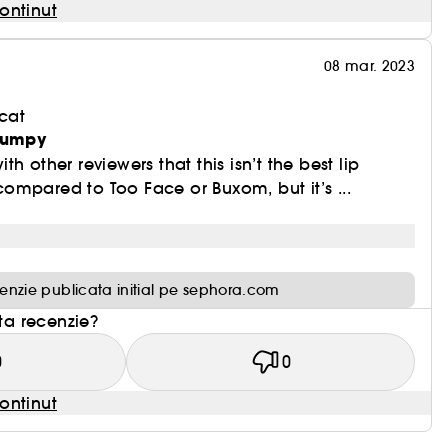
ontinut
08 mar. 2023
cat
plumpy
h other reviewers that this isn’t the best lip
mpared to Too Face or Buxom, but it’s ...
enzie publicata initial pe sephora.com
sta recenzie?
0
0
ontinut