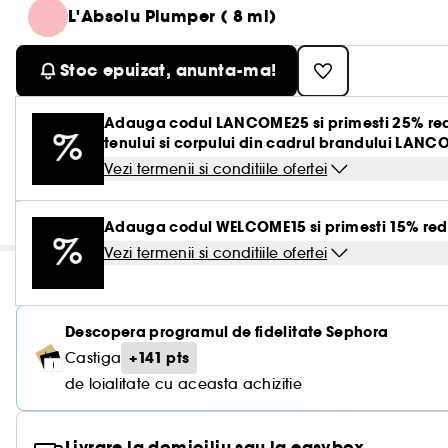
L'Absolu Plumper ( 8 ml)
Stoc epuizat, anunta-ma!
Adauga codul LANCOME25 si primesti 25% reduce
tenului si corpului din cadrul brandului LANC
Vezi termenii si conditiile ofertei
Adauga codul WELCOME15 si primesti 15% red
Vezi termenii si conditiile ofertei
Descopera programul de fidelitate Sephora
+141 pts
Castiga
de loialitate cu aceasta achizitie
Livrare la domiciliu sau la easybox