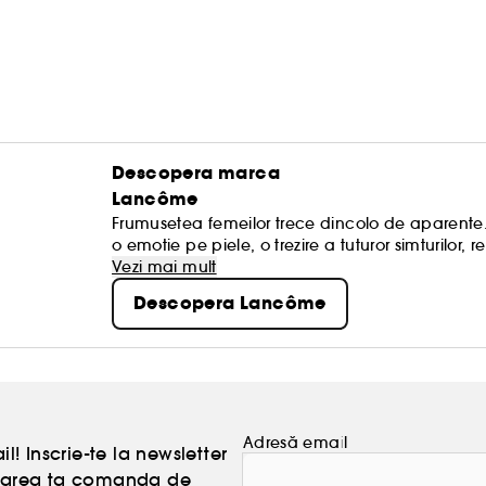
Descopera marca
Lancôme
Frumusetea femeilor trece dincolo de aparente. 
o emotie pe piele, o trezire a tuturor simturilor, r
tarie ca fiecare femeie are frumusetea sa unica s
Vezi mai mult
mai frumoase inovatii stiintifice. Pentru Lanco
Descopera Lancôme
multidimensionala.
Adresă email
l! Inscrie-te la newsletter
atoarea ta comanda de