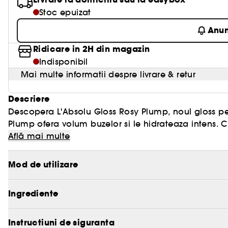
Stoc epuizat
Anu
Ridicare in 2H din magazin
Indisponibil
Mai multe informatii despre livrare & retur
Descriere
Descopera L'Absolu Gloss Rosy Plump, noul gloss pe
Plump ofera volum buzelor si le hidrateaza intens. C
vanilie-mentol ofera imediat un efect proaspat si ra
Află mai multe
pentru buze sau ca top coat si are o textura non-li
lunga durata.
Mod de utilizare
Ingrediente
Instructiuni de siguranta