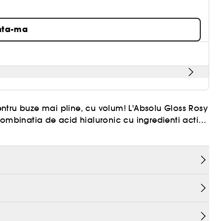
nta-ma
ntru buze mai pline, cu volum! L'Absolu Gloss Rosy
ombinatia de acid hialuronic cu ingredienti activi
coritor pe buze. Se poate folosi singur, ca baza
picioasa ce ofera o senzatie unica de confort de