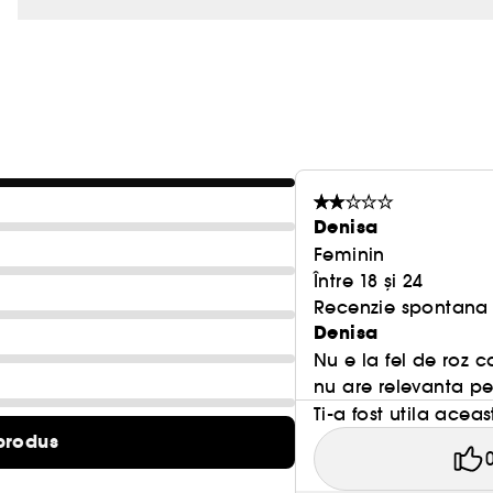
Denisa
Feminin
Între 18 și 24
Recenzie spontana f
Denisa
Nu e la fel de roz c
nu are relevanta pen
Ti-a fost utila acea
produs