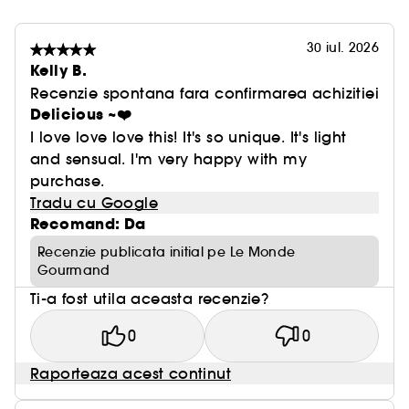
Monde Gourmand pentru a iti personaliza
parfumul!
30 iul. 2026
•\tSpray parfumat Lait De Coco pentru par si
Kelly B.
corp
Recenzie spontana fara confirmarea achizitiei
•\tApa de parfum Crème Vanille
Delicious ~❤️
•\tApa de parfum Le Beach
I love love love this! It's so unique. It's light
•\tApa de parfum 000
and sensual. I'm very happy with my
purchase.
Le Monde Gourmand te invita sa te lasi cucerita
Tradu cu Google
de ceea ce este nou, actual si delicios. De la
Recomand: Da
succese virale la noi obsesii, creeaza-ti propria
poveste olfactiva.
Recenzie publicata initial pe Le Monde
Gourmand
Vegan: Produse fara ingrediente de origine
Ti-a fost utila aceasta recenzie?
animala.
0
0
Raporteaza acest continut