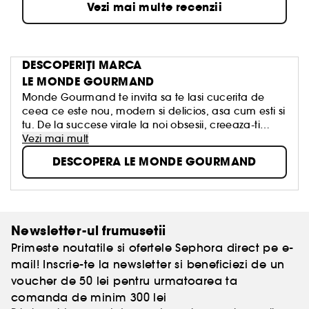
Vezi mai multe recenzii
DESCOPERIȚI MARCA
LE MONDE GOURMAND
Monde Gourmand te invita sa te lasi cucerita de
ceea ce este nou, modern si delicios, asa cum esti si
tu. De la succese virale la noi obsesii, creeaza-ti
propria poveste olfactiva.
Vezi mai mult
DESCOPERA LE MONDE GOURMAND
Newsletter-ul frumusetii
Primeste noutatile si ofertele Sephora direct pe e-
mail! Inscrie-te la newsletter si beneficiezi de un
voucher de 50 lei pentru urmatoarea ta
comanda de minim 300 lei