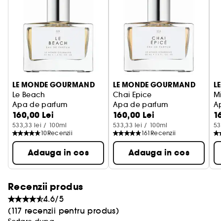
Poarta acest deliciu tropical ori de cate ori ai
nevoie de o atingere de fericire de vara, de o
amintire fericita a paradisului sau de confortul
nucii de cocos fine si cremoase, combinate cu o
nota de dulceata si lejeritate. Lait de Coco este
pasaportul tau catre seninatate - o celebrare a
LE MONDE GOURMAND
LE MONDE GOURMAND
L
placerilor simple, a cerului senin si a imbratisarii
Le Beach
Chai Epice
M
Apa de parfum
Apa de parfum
A
calde a soarelui.
160,00 Lei
160,00 Lei
1
533,33 lei / 100ml
533,33 lei / 100ml
53
Note de varf: Nuca de cocos cremoasa,
10
Recenzii
161
Recenzii
bergamota italiana
Adauga in cos
Adauga in cos
Note de mijloc: Iasomie pura, frezie alba, petale
de Monoi
Note de baza: Vanilie de Madagascar, praline,
Recenzii produs
rom
4.6/5
(117 recenzii pentru produs)
Combina aceste produse preferate de la Le