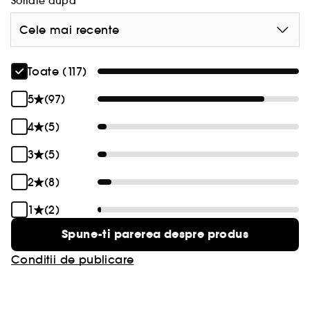
Sortare dupa
Monde Gourmand pentru a iti personaliza
parfumul!
Cele mai recente
•\tSpray parfumat Lait De Coco pentru par si
corp
•\tApa de parfum Crème Vanille
Toate (117)
•\tApa de parfum Le Beach
5
(97)
•\tApa de parfum 000
4
(5)
Le Monde Gourmand te invita sa te lasi cucerita
de ceea ce este nou, actual si delicios. De la
3
(5)
succese virale la noi obsesii, creeaza-ti propria
2
(8)
poveste olfactiva.
1
(2)
Vegan: Produse fara ingrediente de origine
Spune-ti parerea despre produs
animala.
Conditii de publicare