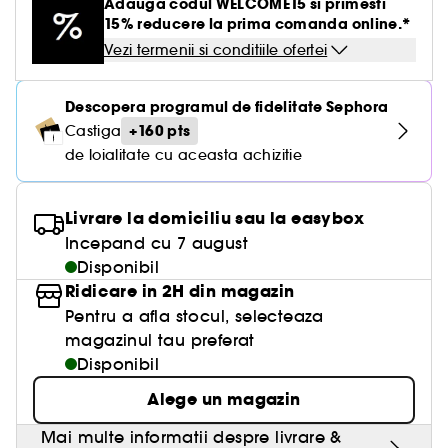
Creme BB & CC
Parfumuri solide
Adauga codul WELCOME15 si primesti
Paleta pentru ten
Par uscat & deteriorat
Gel & aftershave barbierit
Ingrijirea buzelor
Definire par cret & ondulat
Creion & pudra sprancene
Tratamente antirid
Medicube
15% reducere la prima comanda online.*
Demachiante
Creion de ochi & khol
Parfum oriental-arabesc
Vezi tot
Vezi tot
Pensule buretei
Barbierit
Clean at Sephora Body Care
Seturi ingrijire par
Tratament leave-in
Creion de buze
Fard de obraz
Par vopsit sau suvite
Vezi termenii si conditiile ofertei
Ingrijire gene & sprancene
Netezire
Gel & mascara sprancene
Hidratare
Yepoda
Produse antirid
Baza pentru pleoape
Parfum aromatic
Lac de unghii
Seturi ingrijire barbati
Seturi
Baza pentru buze & volum
Vezi tot
Accesorii machiaj
Iluminator
Seturi ingrijire
Seturi Baie & corp
Par fin fara volum
Tratamente antimatreata
Set sprancene
Crema matifianta
Descopera programul de fidelitate Sephora
Lift & Firm
Gene false
Tratamente unghii
Tratamente antirid
Ritualul de ingrijire a parului
Kit pensule machiaj
+160 pts
Castiga
Conturing
Par blond & decolorat
Vezi tot
Par vopsit
Seturi machiaj
Clean at Sephora Ingrijire
Tratament impotriva imperfectiunilor
de loialitate cu aceasta achizitie
Colorful skincare
Dizolvant
Hidratare & anti-oboseala
Pensule ten
Crema nuantata
Par normal
Ondulator gene
Tratament roseata ten
Clean at Sephora Machiaj
Tratamente anticearcan
Livrare la domiciliu sau la easybox
Buretei machiaj
Palete pentru ten
Par gras
Ascutitoare creioane
Piele sensibila
Incepand cu 7 august
Gomaj & exfoliere
Pensule pleoape
Disponibil
Par tern lispit de stralucire
Pile de unghii
Lifting & fermitate
Ridicare in 2H din magazin
Pensule sprancene
Pentru a afla stocul, selecteaza
Depigmentare
magazinul tau preferat
Disponibil
Cosmetice ten cu pori dilatati
Alege un magazin
Tratamente stralucire & anti-oboseala
Mai multe informatii despre livrare &