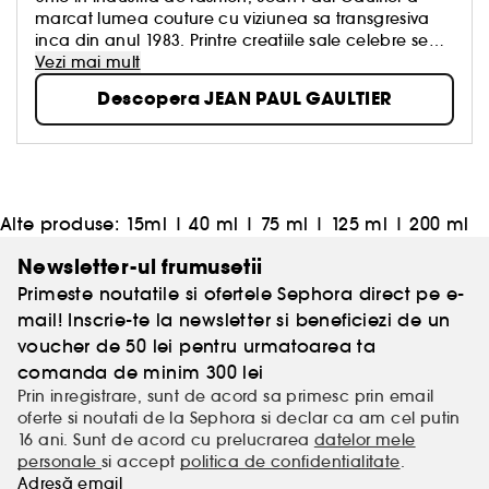
marcat lumea couture cu viziunea sa transgresiva
inca din anul 1983. Printre creatiile sale celebre se
numara la marinière, fusta pentru domni, corsetul
Vezi mai mult
emblematic de dama purtat de Madonna sau
Descopera JEAN PAUL GAULTIER
feminitatea parisiana transpusa in moda. Dupa ani
intregi de succes in fashion, “l’enfant terrible de la
mode” si-a extins universul unic si in industria
parfumeriei. Universul deschis de celebrele parfumuri
Le Male & Classique s-a dezvoltat in anul 2017 prin
lansarea parfumului Scandal, o adevarata
Alte produse:
15ml
|
40 ml
|
75 ml
|
125 ml
|
200 ml
reinterpretare a feminitatii, alaturi de noile parfumuri
Le Beau si La Belle lansate in 2019.
Newsletter-ul frumusetii
Primeste noutatile si ofertele Sephora direct pe e-
mail! Inscrie-te la newsletter si beneficiezi de un
voucher de 50 lei pentru urmatoarea ta
comanda de minim 300 lei
Prin inregistrare, sunt de acord sa primesc prin email
oferte si noutati de la Sephora si declar ca am cel putin
16 ani. Sunt de acord cu prelucrarea
datelor mele
personale
si accept
politica de confidentialitate
.
Adresă email