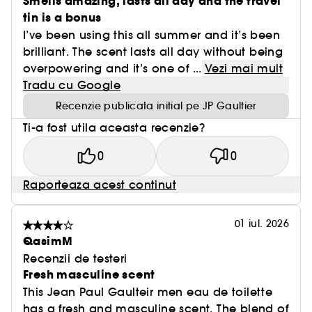
Smells amazing, lasts all day and the travel
tin is a bonus
I’ve been using this all summer and it’s been
brilliant. The scent lasts all day without being
overpowering and it’s one of ...
Vezi mai mult
Tradu cu Google
Recenzie publicata initial pe JP Gaultier
Ti-a fost utila aceasta recenzie?
0
0
Raporteaza acest continut
01 iul. 2026
QasimM
Recenzii de testeri
Fresh masculine scent
This Jean Paul Gaulteir men eau de toilette
has a fresh and masculine scent. The blend of