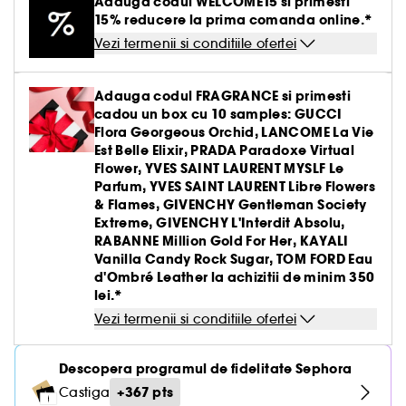
Adauga codul WELCOME15 si primesti
Creme BB & CC
Parfumuri solide
Paleta pentru ten
Par uscat & deteriorat
Gel & aftershave barbierit
Ingrijirea buzelor
Definire par cret & ondulat
Creion & pudra sprancene
Tratamente antirid
15% reducere la prima comanda online.*
Medicube
Demachiante
Creion de ochi & khol
Parfum oriental-arabesc
Vezi tot
Vezi tot
Pensule buretei
Barbierit
Clean at Sephora Body Care
Seturi ingrijire par
Tratament leave-in
Creion de buze
Fard de obraz
Vezi termenii si conditiile ofertei
Par vopsit sau suvite
Ingrijire gene & sprancene
Netezire
Gel & mascara sprancene
Hidratare
Yepoda
Produse antirid
Baza pentru pleoape
Parfum aromatic
Lac de unghii
Seturi ingrijire barbati
Seturi
Baza pentru buze & volum
Vezi tot
Accesorii machiaj
Iluminator
Seturi ingrijire
Seturi Baie & corp
Par fin fara volum
Tratamente antimatreata
Adauga codul FRAGRANCE si primesti
Set sprancene
Crema matifianta
Lift & Firm
Gene false
Tratamente unghii
Tratamente antirid
cadou un box cu 10 samples: GUCCI
Ritualul de ingrijire a parului
Kit pensule machiaj
Conturing
Par blond & decolorat
Vezi tot
Flora Georgeous Orchid, LANCOME La Vie
Par vopsit
Seturi machiaj
Clean at Sephora Ingrijire
Tratament impotriva imperfectiunilor
Colorful skincare
Dizolvant
Hidratare & anti-oboseala
Est Belle Elixir, PRADA Paradoxe Virtual
Pensule ten
Crema nuantata
Par normal
Flower, YVES SAINT LAURENT MYSLF Le
Ondulator gene
Tratament roseata ten
Clean at Sephora Machiaj
Parfum, YVES SAINT LAURENT Libre Flowers
Tratamente anticearcan
Buretei machiaj
Palete pentru ten
& Flames, GIVENCHY Gentleman Society
Par gras
Ascutitoare creioane
Piele sensibila
Extreme, GIVENCHY L'Interdit Absolu,
Gomaj & exfoliere
Pensule pleoape
RABANNE Million Gold For Her, KAYALI
Par tern lispit de stralucire
Pile de unghii
Lifting & fermitate
Vanilla Candy Rock Sugar, TOM FORD Eau
d'Ombré Leather la achizitii de minim 350
Pensule sprancene
lei.*
Depigmentare
Vezi termenii si conditiile ofertei
Cosmetice ten cu pori dilatati
Descopera programul de fidelitate Sephora
Tratamente stralucire & anti-oboseala
+367 pts
Castiga