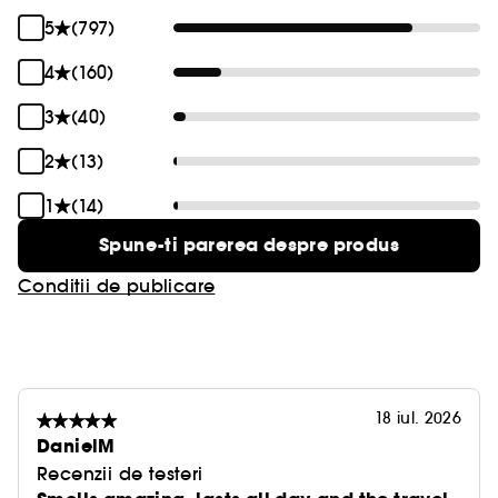
5
(797)
4
(160)
3
(40)
2
(13)
1
(14)
Spune-ti parerea despre produs
Conditii de publicare
18 iul. 2026
DanielM
Recenzii de testeri