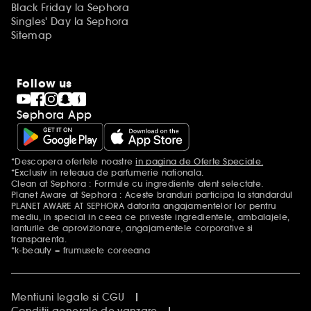
Black Friday la Sephora
Singles' Day la Sephora
Sitemap
Follow us
Sephora App
*Descopera ofertele noastre
in pagina de Oferte Speciale.
Mentiuni aditionale
*Exclusiv in reteaua de parfumerie nationala.
Clean at Sephora : Formule cu ingrediente atent selectate.
Planet Aware at Sephora : Aceste branduri participa la standardul
PLANET AWARE AT SEPHORA datorita angajamentelor lor pentru
mediu, in special in ceea ce priveste ingredientele, ambalajele,
lanturile de aprovizionare, angajamentele corporative si
transparenta.
*k-beauty = frumusete coreeana
Mentiuni legale si CGU