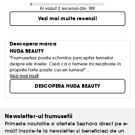
Ai vazut 2 recenzii din 189
Vezi mai multe recenzii
Descopera marca
HUDA BEAUTY
"Frumusetea poate schimba perceptia femeilor
despre ele insele. Cred ca o femeie increzatoare in
propriile forte poate cuceri lumea!"
Vezi mai mult
Influencer de renume mondial, stabilita in Dubai,
DESCOPERA HUDA BEAUTY
Huda Kattan a fondat marca Huda Beauty in 2013.
Ceea ce a inceput ca un hobby, a devenit astazi un
succes international. Huda se implica personal in
dezvoltarea produselor marcii, insotite intotdeauna
de tutoriale, pentru a le reda femeilor puterea si
Newsletter-ul frumusetii
dorinta de a experimenta, in ceea ce priveste
Primeste noutatile si ofertele Sephora direct pe e-
propriul stil.
mail! Inscrie-te la newsletter si beneficiezi de un