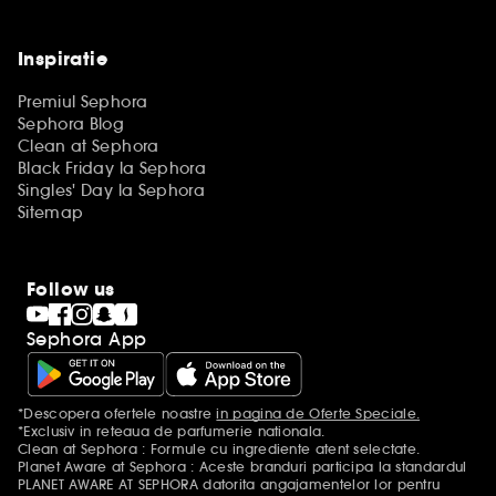
Inspiratie
Premiul Sephora
Sephora Blog
Clean at Sephora
Black Friday la Sephora
Singles' Day la Sephora
Sitemap
Follow us
Sephora App
*Descopera ofertele noastre
in pagina de Oferte Speciale.
Mentiuni aditionale
*Exclusiv in reteaua de parfumerie nationala.
Clean at Sephora : Formule cu ingrediente atent selectate.
Planet Aware at Sephora : Aceste branduri participa la standardul
PLANET AWARE AT SEPHORA datorita angajamentelor lor pentru