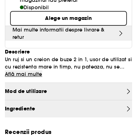
magazinul tau preferat
Disponibil
Alege un magazin
Mai multe informatii despre livrare &
retur
Descriere
Un ruj si un creion de buze 2 in 1, usor de utilizat si
cu rezistenta mare in timp, nu pateaza, nu se
scurge si ramane intact timp de 12 ore. Păstrați
Află mai multe
vârful în jos pentru a evita uscarea.
Mod de utilizare
ACTIUNE:
Acest ruj rezistent la transfer, ultra-pigmentat si
Ingrediente
ultra-confortabil, care rezista intreaga zi,
dezvaluie o finitie mata naturala, intacta.
Recenzii produs
Creionul nostru de buze inovator, cu doua