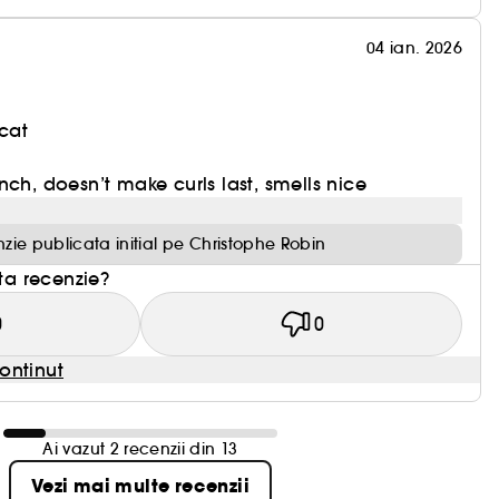
04 ian. 2026
cat
nch, doesn’t make curls last, smells nice
zie publicata initial pe Christophe Robin
sta recenzie?
0
0
ontinut
Ai vazut 2 recenzii din 13
Vezi mai multe recenzii