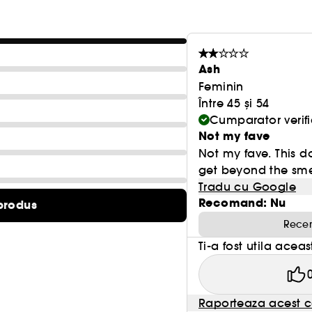
Ash
Feminin
Între 45 și 54
Cumparator verifi
Not my fave
Not my fave. This do
get beyond the smel
Tradu cu Google
Recomand: Nu
produs
Recen
Ti-a fost utila acea
Raporteaza acest c