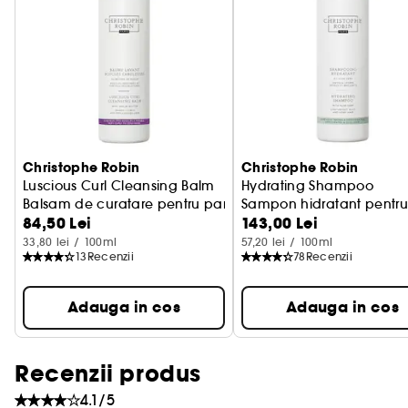
Christophe Robin
Christophe Robin
Luscious Curl Cleansing Balm
Hydrating Shampoo
Balsam de curatare pentru par
Sampon hidratant pentru
84,50 Lei
143,00 Lei
33,80 lei / 100ml
57,20 lei / 100ml
13
Recenzii
78
Recenzii
Adauga in cos
Adauga in cos
Recenzii produs
4.1/5