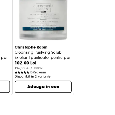
Christophe Robin
Cleansing Purifying Scrub
 par
Exfoliant purificator pentru par
102,00 Lei
136,00 lei / 100ml
15
Recenzii
Disponibil in 2 variante
Adauga in cos