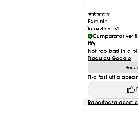
Feminin
Între 45 și 54
Cumparator verifi
Iffy
Not too bad in a pi
Tradu cu Google
Recen
Ti-a fost utila acea
Raporteaza acest c