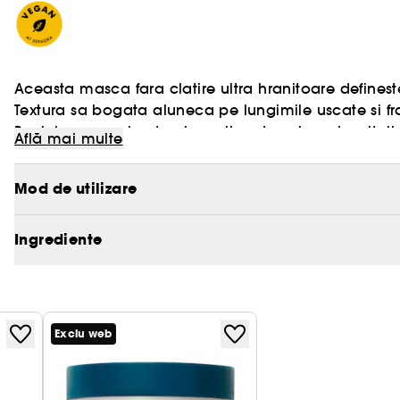
Aceasta masca fara clatire ultra hranitoare defineste
Textura sa bogata aluneca pe lungimile uscate si frag
Buclele par mai puternice, pline de volum si revitaliz
Află mai multe
matasoasa.
Vegan :
Produse realizate cu ingrediente naturale.
Mod de utilizare
Ingrediente
Exclu web