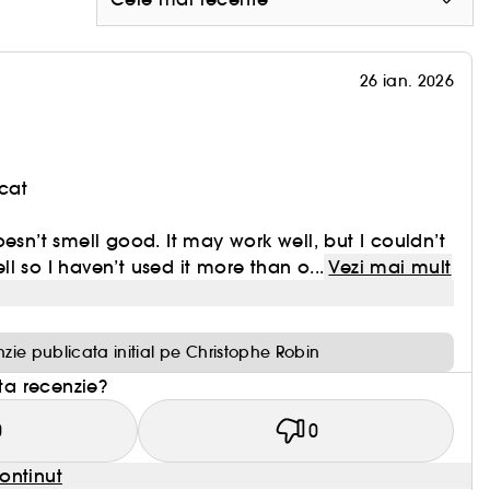
26 ian. 2026
cat
esn’t smell good. It may work well, but I couldn’t
l so I haven’t used it more than o...
Vezi mai mult
zie publicata initial pe Christophe Robin
sta recenzie?
0
0
ontinut