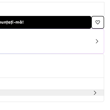
nunțați-mă!