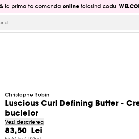
5%
online
WELCO
la prima ta comanda
folosind codul
Christophe Robin
Luscious Curl Defining Butter - C
buclelor
Vezi descrierea
83,50 Lei
55,67 lei / 100ml