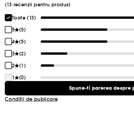
(13 recenzii pentru produs)
Toate (13)
5
(5)
4
(5)
3
(2)
2
(1)
1
(0)
Spune-ti parerea despre 
Conditii de publicare