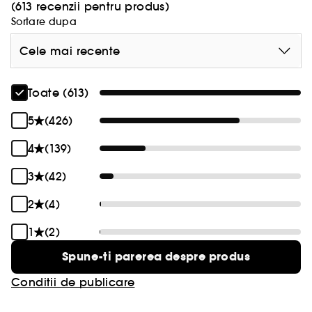
(613 recenzii pentru produs)
Sortare dupa
Cele mai recente
Toate (613)
5
(426)
4
(139)
3
(42)
2
(4)
1
(2)
Spune-ti parerea despre produs
Conditii de publicare