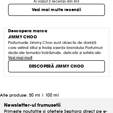
Ai vazut 2 recenzii din 613
Vezi mai multe recenzii
Descopera marca
JIMMY CHOO
Parfumurile Jimmy Choo sunt obiecte de dorință
care extind stilul și însăși esența brandului.Parfumuri
dedicate femeilor îndrăznețe, delicate și sofisticate.
Vezi mai mult
DESCOPERĂ JIMMY CHOO
Alte produse:
50 ml
|
100 ml
Newsletter-ul frumusetii
Primeste noutatile si ofertele Sephora direct pe e-