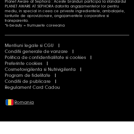
Planet Aware at Sephora : Aceste branduri participa la standardul
PLANET AWARE AT SEPHORA datorita angajamentelor lor pentru
mediu, in special in ceea ce priveste ingredientele, ambalajele,
lanturile de aprovizionare, angajamentele corporative si
transparenta.
*k-beauty = frumusete coreeana
Mentiuni legale si CGU
Conditii generale de vanzare
Politica de confidentialitate si cookies
Preferinte cookies
Cosmetovigilenta si Nutrivigilenta
Program de fidelitate
Conditii de publicare
Regulament Card Cadou
Romania