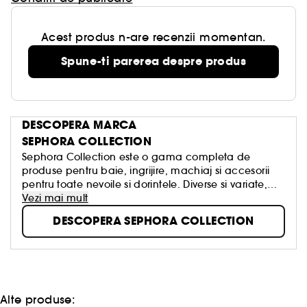
Acest produs n-are recenzii momentan.
Spune-ti parerea despre produs
DESCOPERA MARCA
SEPHORA COLLECTION
Sephora Collection este o gama completa de
produse pentru baie, ingrijire, machiaj si accesorii
pentru toate nevoile si dorintele. Diverse si variate,
creative si rafinate, concepute cu respect pentru
Vezi mai mult
calitatea autentica, aceste produse au fost create
DESCOPERA SEPHORA COLLECTION
pentru a transforma frumusetea intr-o placere
accesibila tuturor, simpla, distractiva si intotdeauna
in tendinte!
Alte produse: