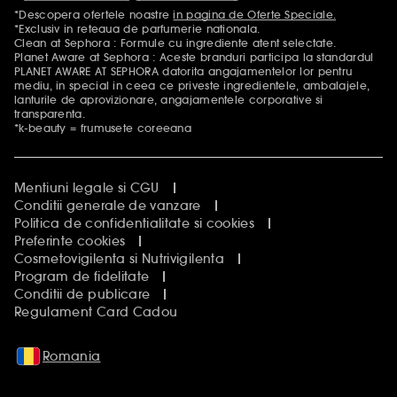
*Descopera ofertele noastre
in pagina de Oferte Speciale.
Mentiuni aditionale
*Exclusiv in reteaua de parfumerie nationala.
Clean at Sephora : Formule cu ingrediente atent selectate.
Planet Aware at Sephora : Aceste branduri participa la standardul
PLANET AWARE AT SEPHORA datorita angajamentelor lor pentru
mediu, in special in ceea ce priveste ingredientele, ambalajele,
lanturile de aprovizionare, angajamentele corporative si
transparenta.
*k-beauty = frumusete coreeana
Mentiuni legale si CGU
Conditii generale de vanzare
Politica de confidentialitate si cookies
Preferinte cookies
Cosmetovigilenta si Nutrivigilenta
Program de fidelitate
Conditii de publicare
Regulament Card Cadou
Romania