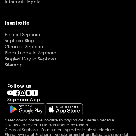
Informatii legale
Inspiratie
Premiul Sephora
Sephora Blog
Clean at Sephora
Black Friday la Sephora
Singles' Day la Sephora
Sitemap
Follow us
Sephora App
*Descopera ofertele noastre
in pagina de Oferte Speciale.
Mentiuni aditionale
*Exclusiv in reteaua de parfumerie nationala.
Clean at Sephora : Formule cu ingrediente atent selectate.
Planet Aware at Sephora : Aceste branduri participa la standardul