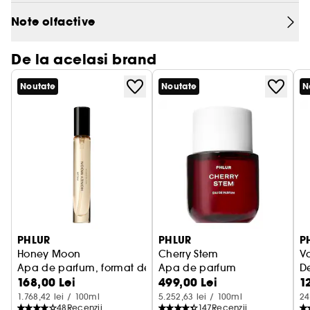
acest parfum emana o caldura blanda si
Note olfactive
luminoasa, ideala pentru a te insoti in fiecare
clipa a zilei.
De la acelasi brand
Familia olfactiva: gurmand
Noutate
Noutate
N
Note:
De varf: coaja rasa de bergamota, acord de ceai
negru
De mijloc: matcha, lapte de macadamia, vanilie
calda
De baza: mosc, chihlimbar, patchouli
PHLUR
PHLUR
P
Honey Moon
Cherry Stem
Va
Apa de parfum, format de voiaj
Apa de parfum
D
168,00 Lei
499,00 Lei
1
1.768,42 lei / 100ml
5.252,63 lei / 100ml
24
48
Recenzii
147
Recenzii