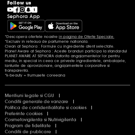
Follow us
Sephora App
*Descopera ofertele noastre
in pagina de Oferte Speciale.
Mentiuni aditionale
*Exclusiv in reteaua de parfumerie nationala.
Clean at Sephora : Formule cu ingrediente atent selectate.
Planet Aware at Sephora : Aceste branduri participa la standardul
PLANET AWARE AT SEPHORA datorita angajamentelor lor pentru
mediu, in special in ceea ce priveste ingredientele, ambalajele,
lanturile de aprovizionare, angajamentele corporative si
transparenta.
*k-beauty = frumusete coreeana
Mentiuni legale si CGU
Conditii generale de vanzare
Politica de confidentialitate si cookies
Preferinte cookies
Cosmetovigilenta si Nutrivigilenta
Program de fidelitate
Conditii de publicare