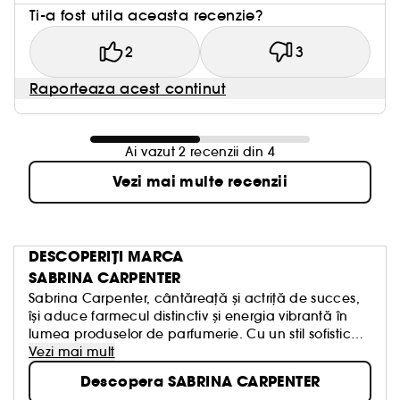
Ti-a fost utila aceasta recenzie?
2
3
Raporteaza acest continut
Ai vazut 2 recenzii din 4
Vezi mai multe recenzii
DESCOPERIȚI MARCA
SABRINA CARPENTER
Sabrina Carpenter, cântăreață și actriță de succes,
își aduce farmecul distinctiv și energia vibrantă în
lumea produselor de parfumerie. Cu un stil sofisticat
și o personalitate plină de inspirație, ea devine
Vezi mai mult
ambasadoarea perfectă pentru a transmite
Descopera SABRINA CARPENTER
eleganță și prospețime. Parfumurile asociate cu