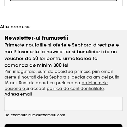
Sabrina sunt create pentru a reflecta esența tinereții
și a încrederii, fiind alegerea ideală pentru cei care
vor să-și exprime individualitatea și farmecul
personal într-un mod unic și memorabil.
Alte produse:
Newsletter-ul frumusetii
Primeste noutatile si ofertele Sephora direct pe e-
mail! Inscrie-te la newsletter si beneficiezi de un
voucher de 50 lei pentru urmatoarea ta
comanda de minim 300 lei
Prin inregistrare, sunt de acord sa primesc prin email
oferte si noutati de la Sephora si declar ca am cel putin
16 ani. Sunt de acord cu prelucrarea
datelor mele
personale
si accept
politica de confidentialitate
.
Adresă email
De exemplu: nume@exemplu.com