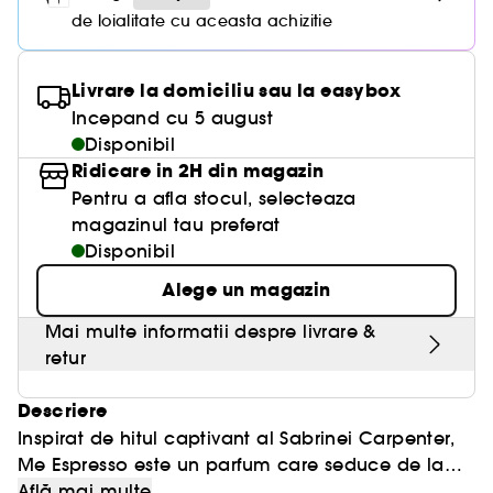
de loialitate cu aceasta achizitie
Livrare la domiciliu sau la easybox
Incepand cu 5 august
Disponibil
Ridicare in 2H din magazin
Pentru a afla stocul, selecteaza
magazinul tau preferat
Disponibil
Alege un magazin
Mai multe informatii despre livrare &
retur
Descriere
Inspirat de hitul captivant al Sabrinei Carpenter,
Me Espresso este un parfum care seduce de la
prima pulverizare și transformă fiecare apariție
Află mai multe