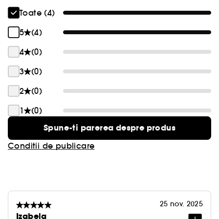
memorabilă.
Toate (4)
5
(4)
4
(0)
3
(0)
2
(0)
1
(0)
Spune-ti parerea despre produs
Conditii de publicare
25 nov. 2025
Izabela