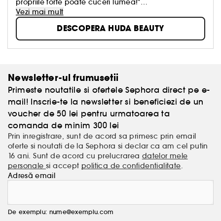
propriile forte poate cuceri lumea!"
Vezi mai mult
Influencer de renume mondial, stabilita in Dubai,
DESCOPERA HUDA BEAUTY
Huda Kattan a fondat marca Huda Beauty in 2013.
Ceea ce a inceput ca un hobby, a devenit astazi un
succes international. Huda se implica personal in
dezvoltarea produselor marcii, insotite intotdeauna
de tutoriale, pentru a le reda femeilor puterea si
Newsletter-ul frumusetii
dorinta de a experimenta, in ceea ce priveste
Primeste noutatile si ofertele Sephora direct pe e-
propriul stil.
mail! Inscrie-te la newsletter si beneficiezi de un
voucher de 50 lei pentru urmatoarea ta
comanda de minim 300 lei
Prin inregistrare, sunt de acord sa primesc prin email
oferte si noutati de la Sephora si declar ca am cel putin
16 ani. Sunt de acord cu prelucrarea
datelor mele
personale
si accept
politica de confidentialitate
.
Adresă email
De exemplu: nume@exemplu.com