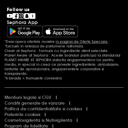
Follow us
Sephora App
*Descopera ofertele noastre
in pagina de Oferte Speciale.
Mentiuni aditionale
*Exclusiv in reteaua de parfumerie nationala.
Clean at Sephora : Formule cu ingrediente atent selectate.
Planet Aware at Sephora : Aceste branduri participa la standardul
PLANET AWARE AT SEPHORA datorita angajamentelor lor pentru
mediu, in special in ceea ce priveste ingredientele, ambalajele,
lanturile de aprovizionare, angajamentele corporative si
transparenta.
*k-beauty = frumusete coreeana
Mentiuni legale si CGU
Conditii generale de vanzare
Politica de confidentialitate si cookies
Preferinte cookies
Cosmetovigilenta si Nutrivigilenta
Program de fidelitate