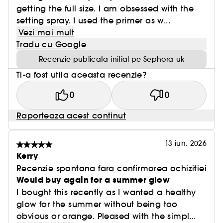
SPRAY DE FIXARE EASY BAKE
getting the full size. I am obsessed with the
- Toata actiunea de estompare, netezire si fixare
setting spray. I used the primer as w...
de la Easy Bake, intr-un singur recipent!
Vezi mai mult
- Fara alcool sau parfum, acest spray difuzeaza,
Tradu cu Google
estompeaza si fixeaza machiajul timp de 16 ore,
Recenzie publicata initial pe Sephora-uk
cu un finisaj natural, discret si rezistent la transfer.
Ti-a fost utila aceasta recenzie?
0
0
Raporteaza acest continut
13 iun. 2026
Kerry
Recenzie spontana fara confirmarea achizitiei
Would buy again for a summer glow
I bought this recently as I wanted a healthy
glow for the summer without being too
obvious or orange. Pleased with the simpl...