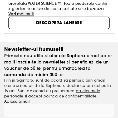
brevetata WATER SCIENCE ™. Toate produsele contin
*Pe baza unui studiu clinic cu durata de 4
ingrediente active de inalta calitate si se bazeaza
saptamani realizat pe 32 de femei cu varste
pe formule brevetate. Bariera pielii devine mai slaba
Vezi mai mult
cuprinse intre 20 si 45 de ani.
in timp. Expertii de la LANEIGE sunt convinsi ca o
DESCOPERA LANEIGE
Glass Skin:
piele neteda si luminoasa, cu un ten
bariera slabita a pielii afecteaza nu numai aspectul,
ca de cristal
dar poate provoca și multe alte probleme. Un rol
cheie in intarirea barierei de protectie a pielii este
jucat de toate tipurile de apa. In peste 20 de ani de
cercetare, tehnologia WATER SCIENCE ™ a fost
Newsletter-ul frumusetii
perfectionata si este acum o parte integranta a
Primeste noutatile si ofertele Sephora direct pe e-
fiecarui produs LANEIGE. Trezeste la viata
splendoarea naturala a pielii tale cu linia inovatoare
mail! Inscrie-te la newsletter si beneficiezi de un
LANEIGE!
voucher de 50 lei pentru urmatoarea ta
comanda de minim 300 lei
Prin inregistrare, sunt de acord sa primesc prin email
oferte si noutati de la Sephora si declar ca am cel putin
16 ani. Sunt de acord cu prelucrarea
datelor mele
personale
si accept
politica de confidentialitate
.
Adresă email