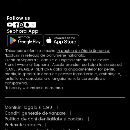
Follow us
Sephora App
*Descopera ofertele noastre
in pagina de Oferte Speciale.
Mentiuni aditionale
*Exclusiv in reteaua de parfumerie nationala.
Clean at Sephora : Formule cu ingrediente atent selectate.
Planet Aware at Sephora : Aceste branduri participa la standardul
PLANET AWARE AT SEPHORA datorita angajamentelor lor pentru
mediu, in special in ceea ce priveste ingredientele, ambalajele,
lanturile de aprovizionare, angajamentele corporative si
transparenta.
*k-beauty = frumusete coreeana
Mentiuni legale si CGU
Conditii generale de vanzare
Politica de confidentialitate si cookies
Preferinte cookies