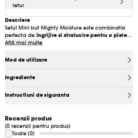
retur
Descriere
Setul Mini but Mighty Moisture este combinatia
ingrijire si stralucire pentru o piele
perfecta de
neteda, luminoasa si hidratata
Află mai multe
intregul an. Un
ritual de ingrijire esential, de zi si noapte, pentru o
piele cu aspect sanatos.
Mod de utilizare
Acest set, cu formule revigorante si hidratante,
Ingrediente
reuneste produsele noastre esentiale, pe care le
poti lua cu tine:
Instructiuni de siguranta
Water Bank Gel Nettoyant Doux:
•
curata delicat
pielea, elimina machiajul si impuritatile,
mentinand in acelasi timp hidratarea. Incepe
Recenzii produs
rutina cu o piele proaspata si catifelata.
(0 recenzii pentru produs)
Toate (0)