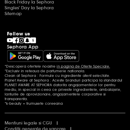
Black Friday la Sephora
Singles' Day la Sephora
Sitemap
Follow us
Sephora App
*Descopera ofertele noastre
in pagina de Oferte Speciale.
Mentiuni aditionale
*Exclusiv in reteaua de parfumerie nationala.
Clean at Sephora : Formule cu ingrediente atent selectate.
Planet Aware at Sephora : Aceste branduri participa la standardul
PLANET AWARE AT SEPHORA datorita angajamentelor lor pentru
mediu, in special in ceea ce priveste ingredientele, ambalajele,
lanturile de aprovizionare, angajamentele corporative si
transparenta.
*k-beauty = frumusete coreeana
Mentiuni legale si CGU
Conditii generale de vanzare