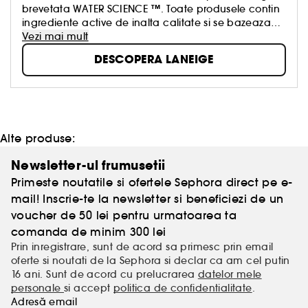
brevetata WATER SCIENCE ™. Toate produsele contin
*Pe baza unui studiu clinic cu durata de 4
ingrediente active de inalta calitate si se bazeaza
saptamani realizat pe 32 de femei cu varste
pe formule brevetate. Bariera pielii devine mai slaba
Vezi mai mult
cuprinse intre 20 si 45 de ani.
in timp. Expertii de la LANEIGE sunt convinsi ca o
DESCOPERA LANEIGE
Glass Skin:
piele neteda si luminoasa, cu un ten
bariera slabita a pielii afecteaza nu numai aspectul,
ca de cristal
dar poate provoca și multe alte probleme. Un rol
cheie in intarirea barierei de protectie a pielii este
jucat de toate tipurile de apa. In peste 20 de ani de
cercetare, tehnologia WATER SCIENCE ™ a fost
perfectionata si este acum o parte integranta a
Alte produse:
fiecarui produs LANEIGE. Trezeste la viata
splendoarea naturala a pielii tale cu linia inovatoare
Newsletter-ul frumusetii
LANEIGE!
Primeste noutatile si ofertele Sephora direct pe e-
mail! Inscrie-te la newsletter si beneficiezi de un
voucher de 50 lei pentru urmatoarea ta
comanda de minim 300 lei
Prin inregistrare, sunt de acord sa primesc prin email
oferte si noutati de la Sephora si declar ca am cel putin
16 ani. Sunt de acord cu prelucrarea
datelor mele
personale
si accept
politica de confidentialitate
.
Adresă email