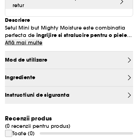
retur
Descriere
Setul Mini but Mighty Moisture este combinatia
ingrijire si stralucire pentru o piele
perfecta de
neteda, luminoasa si hidratata
Află mai multe
intregul an. Un
ritual de ingrijire esential, de zi si noapte, pentru o
piele cu aspect sanatos.
Mod de utilizare
Acest set, cu formule revigorante si hidratante,
Ingrediente
reuneste produsele noastre esentiale, pe care le
poti lua cu tine:
Instructiuni de siguranta
Water Bank Gel Nettoyant Doux:
•
curata delicat
pielea, elimina machiajul si impuritatile,
mentinand in acelasi timp hidratarea. Incepe
Recenzii produs
rutina cu o piele proaspata si catifelata.
(0 recenzii pentru produs)
Toate (0)