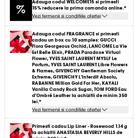
Creme BB & CC
Parfumuri solide
Adauga codul WELCOME15 si primesti
Paleta pentru ten
Par uscat & deteriorat
Gel & aftershave barbierit
Ingrijirea buzelor
Definire par cret & ondulat
Creion & pudra sprancene
Tratamente antirid
Medicube
15% reducere la prima comanda online.*
Demachiante
Creion de ochi & khol
Parfum oriental-arabesc
Vezi tot
Vezi tot
Pensule buretei
Barbierit
Clean at Sephora Body Care
Seturi ingrijire par
Tratament leave-in
Creion de buze
Fard de obraz
Par vopsit sau suvite
Vezi termenii si conditiile ofertei
Ingrijire gene & sprancene
Netezire
Gel & mascara sprancene
Hidratare
Yepoda
Produse antirid
Baza pentru pleoape
Parfum aromatic
Lac de unghii
Seturi ingrijire barbati
Seturi
Baza pentru buze & volum
Vezi tot
Accesorii machiaj
Iluminator
Seturi ingrijire
Seturi Baie & corp
Par fin fara volum
Tratamente antimatreata
Set sprancene
Crema matifianta
Adauga codul FRAGRANCE si primesti
Lift & Firm
Gene false
Tratamente unghii
Tratamente antirid
Ritualul de ingrijire a parului
cadou un box cu 10 samples: GUCCI
Kit pensule machiaj
Conturing
Par blond & decolorat
Vezi tot
Par vopsit
Seturi machiaj
Clean at Sephora Ingrijire
Flora Georgeous Orchid, LANCOME La Vie
Tratament impotriva imperfectiunilor
Colorful skincare
Dizolvant
Hidratare & anti-oboseala
Est Belle Elixir, PRADA Paradoxe Virtual
Pensule ten
Crema nuantata
Par normal
Ondulator gene
Flower, YVES SAINT LAURENT MYSLF Le
Tratament roseata ten
Clean at Sephora Machiaj
Tratamente anticearcan
Parfum, YVES SAINT LAURENT Libre Flowers
Buretei machiaj
Palete pentru ten
Par gras
& Flames, GIVENCHY Gentleman Society
Ascutitoare creioane
Piele sensibila
Extreme, GIVENCHY L'Interdit Absolu,
Gomaj & exfoliere
Pensule pleoape
RABANNE Million Gold For Her, KAYALI
Par tern lispit de stralucire
Pile de unghii
Lifting & fermitate
Vanilla Candy Rock Sugar, TOM FORD Eau
Pensule sprancene
d'Ombré Leather la achizitii de minim 350
Depigmentare
lei.*
Vezi termenii si conditiile ofertei
Cosmetice ten cu pori dilatati
Primesti cadou Lip Liner - Rosewood 1.14 g
Tratamente stralucire & anti-oboseala
la achizitii ANASTASIA BEVERLY HILLS de