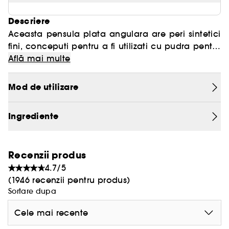
Descriere
Aceasta pensula plata angulara are peri sintetici
fini, conceputi pentru a fi utilizati cu pudra pentru
sprancene Brow Powder Duo.
Marginea ultra-subtire aplica culoarea cu
Află mai multe
precizie pe intreaga spranceana, iar manerul
subtire mic este confortabil de tinut in mana si
Mod de utilizare
Caracteristici si beneficii:
usor de manevrat. Doua capete cu o perie de
dimensiuni perfecte care estompeaza pentru un
- Doua capete cu o perie de dimensiuni
Ingrediente
aspect natural.
perfecte.
- Un maner fin si scurt, confortabil de tinut in
mana si usor de manevrat.
Recenzii produs
- Ideala pentru calatorii.
4.7/5
(1946 recenzii pentru produs)
Sortare dupa
Cele mai recente