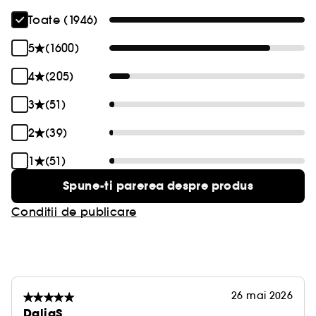
Toate (1946)
5
(1600)
4
(205)
3
(51)
2
(39)
1
(51)
Spune-ti parerea despre produs
Conditii de publicare
26 mai 2026
DaliaS