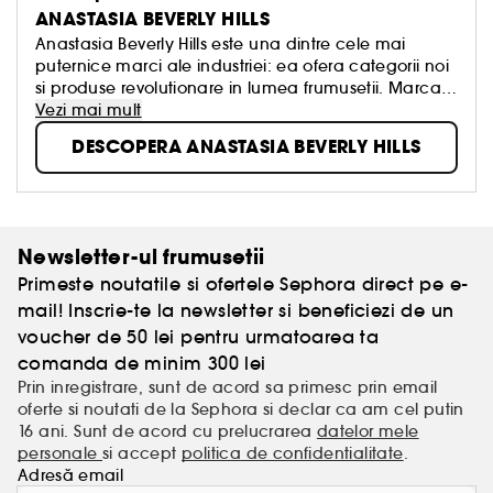
ANASTASIA BEVERLY HILLS
Anastasia Beverly Hills este una dintre cele mai
puternice marci ale industriei: ea ofera categorii noi
si produse revolutionare in lumea frumusetii. Marca
este cunoscuta pentru formulele sale pentru
Vezi mai mult
definirea sprancenelor, conturarea ochilor si pentru
DESCOPERA ANASTASIA BEVERLY HILLS
paletele create pentru modelarea si evidentierea
trasaturilor fetei.
Newsletter-ul frumusetii
Primeste noutatile si ofertele Sephora direct pe e-
mail! Inscrie-te la newsletter si beneficiezi de un
voucher de 50 lei pentru urmatoarea ta
comanda de minim 300 lei
Prin inregistrare, sunt de acord sa primesc prin email
oferte si noutati de la Sephora si declar ca am cel putin
16 ani. Sunt de acord cu prelucrarea
datelor mele
personale
si accept
politica de confidentialitate
.
Adresă email