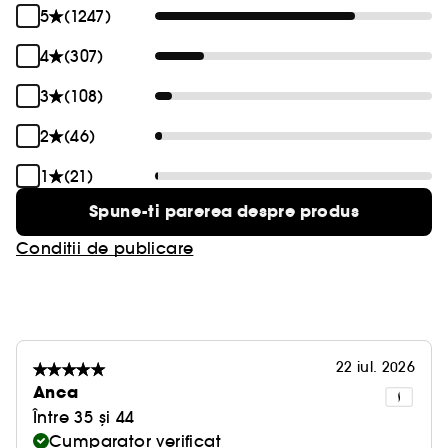
5
(1247)
4
(307)
3
(108)
2
(46)
1
(21)
Spune-ti parerea despre produs
Conditii de publicare
22 iul. 2026
Anca
Între 35 și 44
Cumparator verificat