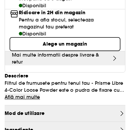
Disponibil
Ridicare in 2H din magazin
Pentru a afla stocul, selecteaza
magazinul tau preferat
Disponibil
Alege un magazin
Mai multe informatii despre livrare &
retur
Descriere
Filtrul de frumusete pentru tenul tau - Prisme Libre
4-Color Loose Powder este o pudra de fixare cu
FORMULA NOUA SI IMBUNATATITA
textura ultra-fina ce ofera un finish mat-luminos
Află mai multe
ce rezista pana la 24 de ore** si un efect de
Realizata cu o formula noua, acum cu 46% mai
setare si estompare a imperfectiunilor pana la 12
fina* decat cea anterioara, pudra Prisme Libre
Mod de utilizare
ore**, acum disponibil si in versiune de calatorie.
POTRIVITA PENTRU TOATE NUANTELE DE TEN
Loose Powder este compusa din particule
micronizate de pudra pentru a oferi pielii o
Disponibila in 6 armonii cromatice, Prisme Libre
Ingrediente