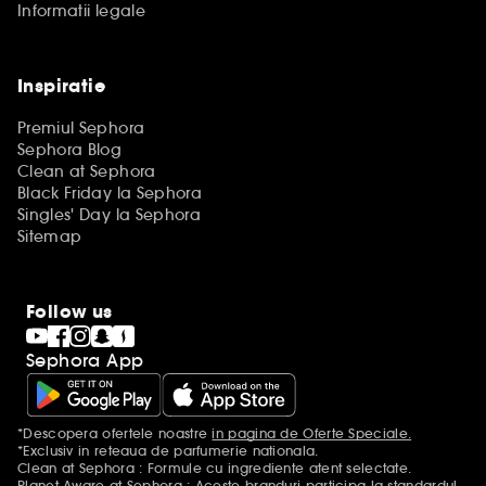
Informatii legale
Inspiratie
Premiul Sephora
Sephora Blog
Clean at Sephora
Black Friday la Sephora
Singles' Day la Sephora
Sitemap
Follow us
Sephora App
*Descopera ofertele noastre
in pagina de Oferte Speciale.
Mentiuni aditionale
*Exclusiv in reteaua de parfumerie nationala.
Clean at Sephora : Formule cu ingrediente atent selectate.
Planet Aware at Sephora : Aceste branduri participa la standardul