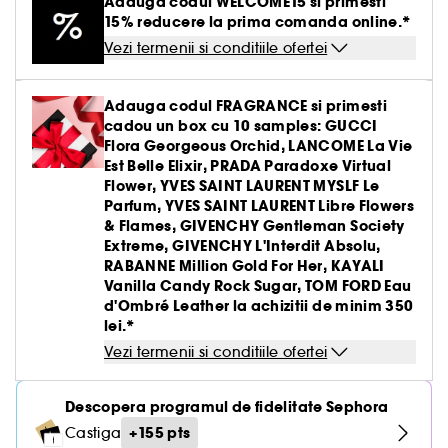
Adauga codul WELCOME15 si primesti
Creme BB & CC
Parfumuri solide
Paleta pentru ten
Par uscat & deteriorat
Gel & aftershave barbierit
Ingrijirea buzelor
Definire par cret & ondulat
Creion & pudra sprancene
Tratamente antirid
15% reducere la prima comanda online.*
Medicube
Demachiante
Creion de ochi & khol
Parfum oriental-arabesc
Vezi tot
Vezi tot
Pensule buretei
Barbierit
Clean at Sephora Body Care
Seturi ingrijire par
Tratament leave-in
Creion de buze
Fard de obraz
Vezi termenii si conditiile ofertei
Par vopsit sau suvite
Ingrijire gene & sprancene
Netezire
Gel & mascara sprancene
Hidratare
Yepoda
Produse antirid
Baza pentru pleoape
Parfum aromatic
Lac de unghii
Seturi ingrijire barbati
Seturi
Baza pentru buze & volum
Vezi tot
Accesorii machiaj
Iluminator
Seturi ingrijire
Seturi Baie & corp
Par fin fara volum
Tratamente antimatreata
Adauga codul FRAGRANCE si primesti
Set sprancene
Crema matifianta
Lift & Firm
Gene false
Tratamente unghii
Tratamente antirid
cadou un box cu 10 samples: GUCCI
Ritualul de ingrijire a parului
Kit pensule machiaj
Conturing
Par blond & decolorat
Vezi tot
Flora Georgeous Orchid, LANCOME La Vie
Par vopsit
Seturi machiaj
Clean at Sephora Ingrijire
Tratament impotriva imperfectiunilor
Colorful skincare
Dizolvant
Hidratare & anti-oboseala
Est Belle Elixir, PRADA Paradoxe Virtual
Pensule ten
Crema nuantata
Par normal
Flower, YVES SAINT LAURENT MYSLF Le
Ondulator gene
Tratament roseata ten
Clean at Sephora Machiaj
Parfum, YVES SAINT LAURENT Libre Flowers
Tratamente anticearcan
Buretei machiaj
Palete pentru ten
& Flames, GIVENCHY Gentleman Society
Par gras
Ascutitoare creioane
Piele sensibila
Extreme, GIVENCHY L'Interdit Absolu,
Gomaj & exfoliere
Pensule pleoape
RABANNE Million Gold For Her, KAYALI
Par tern lispit de stralucire
Pile de unghii
Lifting & fermitate
Vanilla Candy Rock Sugar, TOM FORD Eau
d'Ombré Leather la achizitii de minim 350
Pensule sprancene
lei.*
Depigmentare
Vezi termenii si conditiile ofertei
Cosmetice ten cu pori dilatati
Descopera programul de fidelitate Sephora
Tratamente stralucire & anti-oboseala
+155 pts
Castiga