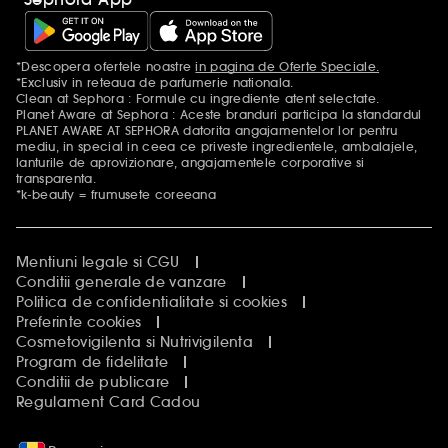
*Descopera ofertele noastre
in pagina de Oferte Speciale.
Mentiuni aditionale
*Exclusiv in reteaua de parfumerie nationala.
Clean at Sephora : Formule cu ingrediente atent selectate.
Planet Aware at Sephora : Aceste branduri participa la standardul
PLANET AWARE AT SEPHORA datorita angajamentelor lor pentru
mediu, in special in ceea ce priveste ingredientele, ambalajele,
lanturile de aprovizionare, angajamentele corporative si
transparenta.
*k-beauty = frumusete coreeana
Mentiuni legale si CGU
Conditii generale de vanzare
Politica de confidentialitate si cookies
Preferinte cookies
Cosmetovigilenta si Nutrivigilenta
Program de fidelitate
Conditii de publicare
Regulament Card Cadou