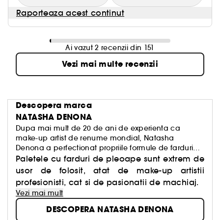
Raporteaza acest continut
Ai vazut 2 recenzii din 151
Vezi mai multe recenzii
Descopera marca
NATASHA DENONA
Dupa mai mult de 20 de ani de experienta ca
make-up artist de renume mondial, Natasha
Denona a perfectionat propriile formule de farduri
de pleoape. Deoarece fardurile de pleoape
Paletele cu farduri de pleoape sunt extrem de
Natasha Denona sunt create din ingrediente bogate
usor de folosit, atat de make-up artistii
si pigmenti intensi, au devenit rapid produse de
profesionisti, cat si de pasionatii de machiaj.
machiaj iconice in S.U.A., in Asia si in Australia.
Vezi mai mult
DESCOPERA NATASHA DENONA