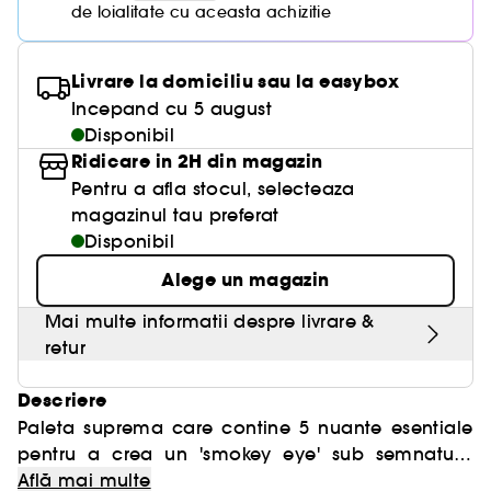
de loialitate cu aceasta achizitie
Livrare la domiciliu sau la easybox
Incepand cu 5 august
Disponibil
Ridicare in 2H din magazin
Pentru a afla stocul, selecteaza
magazinul tau preferat
Disponibil
Alege un magazin
Mai multe informatii despre livrare &
retur
Descriere
Paleta suprema care contine 5 nuante esentiale
pentru a crea un 'smokey eye' sub semnatura
Natasha Denona.
Prezinta nuante cremoase si cu un efect
Află mai multe