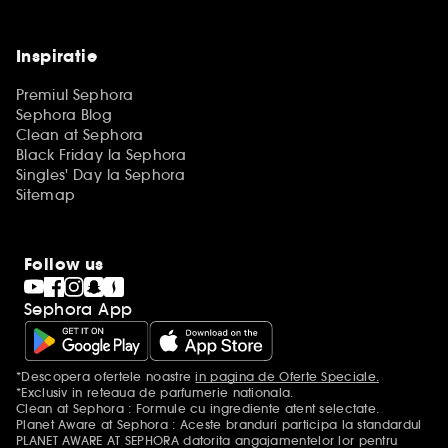
Inspiratie
Premiul Sephora
Sephora Blog
Clean at Sephora
Black Friday la Sephora
Singles' Day la Sephora
Sitemap
Follow us
Sephora App
*Descopera ofertele noastre
in pagina de Oferte Speciale.
Mentiuni aditionale
*Exclusiv in reteaua de parfumerie nationala.
Clean at Sephora : Formule cu ingrediente atent selectate.
Planet Aware at Sephora : Aceste branduri participa la standardul
PLANET AWARE AT SEPHORA datorita angajamentelor lor pentru