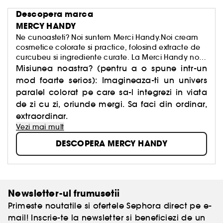
Descopera marca
MERCY HANDY
Ne cunoasteti? Noi suntem Merci Handy.Noi cream
cosmetice colorate si practice, folosind extracte de
curcubeu si ingrediente curate. La Merci Handy noi
credem ca viata e bogata, frumoasa si
Misiunea noastra? (pentru a o spune intr-un
surprinzatoare, dar ca vietile noastre sunt prea
mod foarte serios): Imagineaza-ti un univers
serioase, ceea ce, uneori, ne impiedica sa vedem
paralel colorat pe care sa-l integrezi in viata
toate culorile.
de zi cu zi, oriunde mergi. Sa faci din ordinar,
extraordinar.
Vezi mai mult
DESCOPERA MERCY HANDY
Newsletter-ul frumusetii
Primeste noutatile si ofertele Sephora direct pe e-
mail! Inscrie-te la newsletter si beneficiezi de un