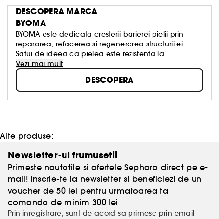
DESCOPERA MARCA
BYOMA
BYOMA este dedicata cresterii barierei pielii prin
repararea, refacerea si regenerarea structurii ei.
Satui de ideea ca pielea este rezistenta la
imbatranire, complet lipsita de pori si fara cusur,
Vezi mai mult
BYOMA a fost creat pentru a revolutiona aceste
DESCOPERA
standarde de frumusete nerealiste prin transparenta
radicala.
Alte produse:
Newsletter-ul frumusetii
Primeste noutatile si ofertele Sephora direct pe e-
mail! Inscrie-te la newsletter si beneficiezi de un
voucher de 50 lei pentru urmatoarea ta
comanda de minim 300 lei
Prin inregistrare, sunt de acord sa primesc prin email