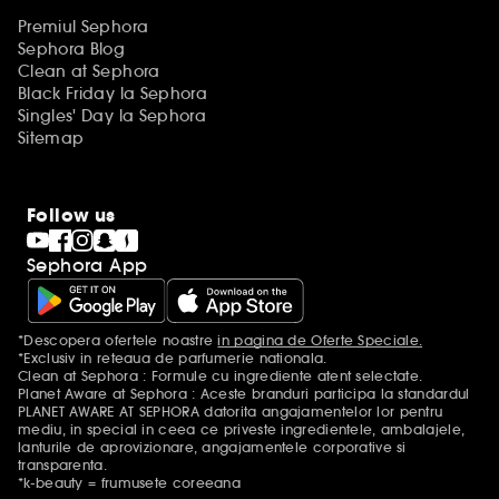
Premiul Sephora
Sephora Blog
Clean at Sephora
Black Friday la Sephora
Singles' Day la Sephora
Sitemap
Follow us
Sephora App
*Descopera ofertele noastre
in pagina de Oferte Speciale.
Mentiuni aditionale
*Exclusiv in reteaua de parfumerie nationala.
Clean at Sephora : Formule cu ingrediente atent selectate.
Planet Aware at Sephora : Aceste branduri participa la standardul
PLANET AWARE AT SEPHORA datorita angajamentelor lor pentru
mediu, in special in ceea ce priveste ingredientele, ambalajele,
lanturile de aprovizionare, angajamentele corporative si
transparenta.
*k-beauty = frumusete coreeana