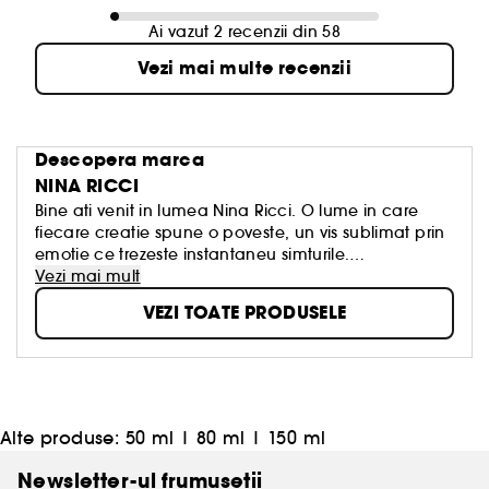
Ai vazut 2 recenzii din 58
Vezi mai multe recenzii
Descopera marca
NINA RICCI
Bine ati venit in lumea Nina Ricci. O lume in care
fiecare creatie spune o poveste, un vis sublimat prin
emotie ce trezeste instantaneu simturile.
Nina Ricci este un spirit liber ce apreciaza femeile in
Vezi mai mult
cele mai specifice aspecte. Le urmeaza pas cu pas,
VEZI TOATE PRODUSELE
creand pentru ele obiecte couture si parfumuri.
Parfumurile Nina Ricci se pliaza pe dorintele
feminine. In fiecare era un vis este dezvaluit, plin de
poezie si senzualitate.
Nina Ricci crede in puterea sarmului. Femeile seduc
prin unicitatea si spontaneitatea lor.
Alte produse:
50 ml
|
80 ml
|
150 ml
Newsletter-ul frumusetii