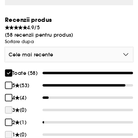
Recenzii produs
4.9/5
(58 recenzii pentru produs)
Sortare dupa
Cele mai recente
Toate (58)
5
(53)
4
(4)
3
(0)
2
(1)
1
(0)