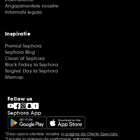
Angajamentele noastre
Informatii legale
Inspiratie
Premiul Sephora
Sephora Blog
Clean at Sephora
Black Friday la Sephora
Singles' Day la Sephora
Sitemap
Follow us
Sephora App
*Descopera ofertele noastre
in pagina de Oferte Speciale.
Mentiuni aditionale
*Exclusiv in reteaua de parfumerie nationala.