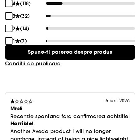
4
(118)
3
(32)
2
(14)
1
(7)
Spune-ti parerea despre produs
Conditii de publicare
16 iun. 2026
MrsE
Recenzie spontana fara confirmarea achizitiei
Horrible!
Another Aveda product I will no longer
purchase, instead of being a nice lightweight