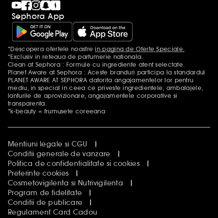
Sephora App
*Descopera ofertele noastre
in pagina de Oferte Speciale.
Mentiuni aditionale
*Exclusiv in reteaua de parfumerie nationala.
Clean at Sephora : Formule cu ingrediente atent selectate.
Planet Aware at Sephora : Aceste branduri participa la standardul
PLANET AWARE AT SEPHORA datorita angajamentelor lor pentru
mediu, in special in ceea ce priveste ingredientele, ambalajele,
lanturile de aprovizionare, angajamentele corporative si
transparenta.
*k-beauty = frumusete coreeana
Mentiuni legale si CGU
Conditii generale de vanzare
Politica de confidentialitate si cookies
Preferinte cookies
Cosmetovigilenta si Nutrivigilenta
Program de fidelitate
Conditii de publicare
Regulament Card Cadou