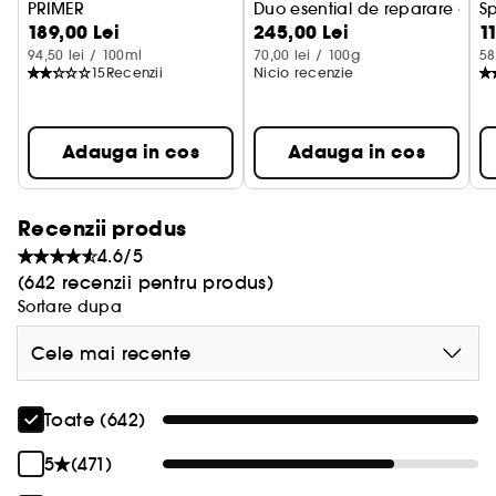
PRIMER
Duo esential de reparare a pa
S
189,00 Lei
245,00 Lei
1
94,50 lei / 100ml
70,00 lei / 100g
58
15
Recenzii
Nicio recenzie
Adauga in cos
Adauga in cos
Recenzii produs
4.6/5
(642 recenzii pentru produs)
Sortare dupa
Cele mai recente
Toate (642)
5
(471)