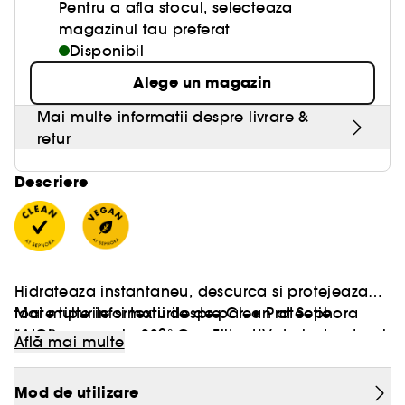
Pentru a afla stocul, selecteaza
magazinul tau preferat
Disponibil
Alege un magazin
Mai multe informatii despre livrare &
retur
Descriere
Hidrateaza instantaneu, descurca si protejeaza
toate tipurile si texturile de par. • Protectie
Mai multe informatii despre Clean at Sephora
termica pana la 230° C. • Filtru UV derivat natural
[AICI]
Află mai multe
protejeaza par de efectele daunatoare ale
Vegan :
soarelui. • Lasa parul moale si manevrabil •
Produse realizate cu ingrediente naturale.
Mod de utilizare
Utilizati pe parul umed sau uscat • 98%