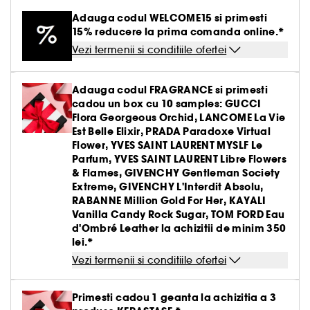
Creme BB & CC
Parfumuri solide
Paleta pentru ten
Par uscat & deteriorat
Gel & aftershave barbierit
Ingrijirea buzelor
Definire par cret & ondulat
Creion & pudra sprancene
Tratamente antirid
Medicube
Adauga codul WELCOME15 si primesti
Demachiante
Creion de ochi & khol
Parfum oriental-arabesc
Vezi tot
Vezi tot
Pensule buretei
Barbierit
Clean at Sephora Body Care
Seturi ingrijire par
Tratament leave-in
Creion de buze
15% reducere la prima comanda online.*
Fard de obraz
Par vopsit sau suvite
Ingrijire gene & sprancene
Netezire
Gel & mascara sprancene
Hidratare
Yepoda
Produse antirid
Baza pentru pleoape
Parfum aromatic
Vezi termenii si conditiile ofertei
Lac de unghii
Seturi ingrijire barbati
Seturi
Baza pentru buze & volum
Vezi tot
Accesorii machiaj
Iluminator
Seturi ingrijire
Seturi Baie & corp
Par fin fara volum
Tratamente antimatreata
Set sprancene
Crema matifianta
Lift & Firm
Gene false
Tratamente unghii
Tratamente antirid
Ritualul de ingrijire a parului
Adauga codul FRAGRANCE si primesti
Kit pensule machiaj
Conturing
Par blond & decolorat
Vezi tot
Par vopsit
Seturi machiaj
Clean at Sephora Ingrijire
cadou un box cu 10 samples: GUCCI
Tratament impotriva imperfectiunilor
Colorful skincare
Dizolvant
Hidratare & anti-oboseala
Flora Georgeous Orchid, LANCOME La Vie
Pensule ten
Crema nuantata
Par normal
Ondulator gene
Est Belle Elixir, PRADA Paradoxe Virtual
Tratament roseata ten
Clean at Sephora Machiaj
Tratamente anticearcan
Flower, YVES SAINT LAURENT MYSLF Le
Buretei machiaj
Palete pentru ten
Par gras
Parfum, YVES SAINT LAURENT Libre Flowers
Ascutitoare creioane
Piele sensibila
& Flames, GIVENCHY Gentleman Society
Gomaj & exfoliere
Pensule pleoape
Extreme, GIVENCHY L'Interdit Absolu,
Par tern lispit de stralucire
Pile de unghii
Lifting & fermitate
RABANNE Million Gold For Her, KAYALI
Pensule sprancene
Vanilla Candy Rock Sugar, TOM FORD Eau
Depigmentare
d'Ombré Leather la achizitii de minim 350
lei.*
Cosmetice ten cu pori dilatati
Vezi termenii si conditiile ofertei
Tratamente stralucire & anti-oboseala
Primesti cadou 1 geanta la achizitia a 3