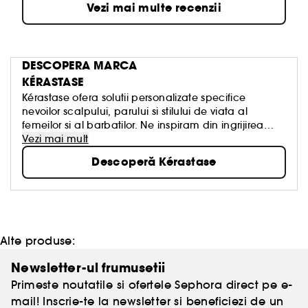
Vezi mai multe recenzii
DESCOPERA MARCA
KÉRASTASE
Kérastase ofera solutii personalizate specifice
nevoilor scalpului, parului si stilului de viata al
femeilor si al barbatilor. Ne inspiram din ingrijirea
pielii, aducand conceptul de SKINIFICATION in
Vezi mai mult
ingrijirea parului. Formulele noastre contin cele mai
Descoperă Kérastase
eficiente ingrediente: acid hialuronic, niacinamide,
vitamina E, acid salicilic. Brandul continua sa fie
pionier in ingrijirea parului prin inovatii revolutionare
si experiente senzoriale.
Alte produse:
Newsletter-ul frumusetii
Primeste noutatile si ofertele Sephora direct pe e-
mail! Inscrie-te la newsletter si beneficiezi de un