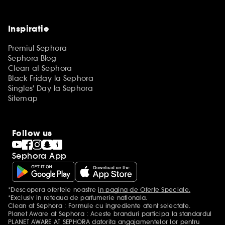
Inspiratie
Premiul Sephora
Sephora Blog
Clean at Sephora
Black Friday la Sephora
Singles' Day la Sephora
Sitemap
Follow us
Sephora App
*Descopera ofertele noastre
in pagina de Oferte Speciale.
Mentiuni aditionale
*Exclusiv in reteaua de parfumerie nationala.
Clean at Sephora : Formule cu ingrediente atent selectate.
Planet Aware at Sephora : Aceste branduri participa la standardul
PLANET AWARE AT SEPHORA datorita angajamentelor lor pentru