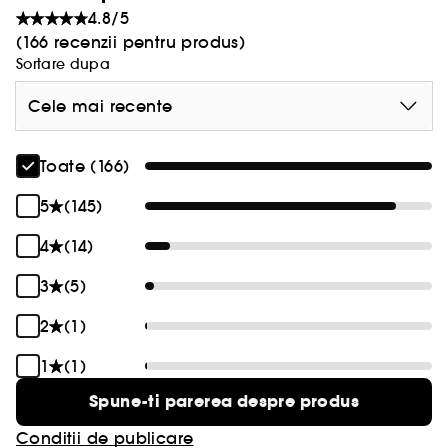
4.8/5
(166 recenzii pentru produs)
Sortare dupa
Cele mai recente
Toate (166)
5
(145)
4
(14)
3
(5)
2
(1)
1
(1)
Spune-ti parerea despre produs
Conditii de publicare