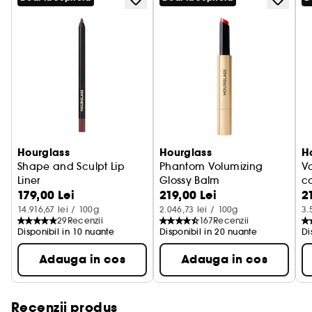
construibila.
Fie ca esti in cautarea unui look usor de purtat zi
de zi sau iti doresti un rezultat mai intens si
pigmentat, aceste balsamuri ofera o culoare usor
de construit.
Hourglass
Hourglass
H
Shape and Sculpt Lip
Phantom Volumizing
Va
Liner
Glossy Balm
c
179,00 Lei
219,00 Lei
2
Creion de buze
Gloss pentru buze
A
14.916,67 lei / 100g
2.046,73 lei / 100g
3.
29
Recenzii
167
Recenzii
Disponibil in 10 nuante
Disponibil in 20 nuante
Di
Adauga in cos
Adauga in cos
Recenzii produs