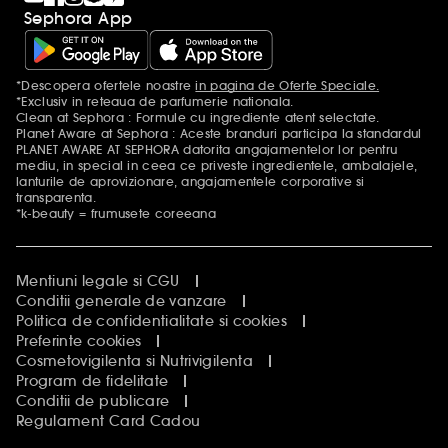
Sephora App
*Descopera ofertele noastre
in pagina de Oferte Speciale.
Mentiuni aditionale
*Exclusiv in reteaua de parfumerie nationala.
Clean at Sephora : Formule cu ingrediente atent selectate.
Planet Aware at Sephora : Aceste branduri participa la standardul
PLANET AWARE AT SEPHORA datorita angajamentelor lor pentru
mediu, in special in ceea ce priveste ingredientele, ambalajele,
lanturile de aprovizionare, angajamentele corporative si
transparenta.
*k-beauty = frumusete coreeana
Mentiuni legale si CGU
Conditii generale de vanzare
Politica de confidentialitate si cookies
Preferinte cookies
Cosmetovigilenta si Nutrivigilenta
Program de fidelitate
Conditii de publicare
Regulament Card Cadou