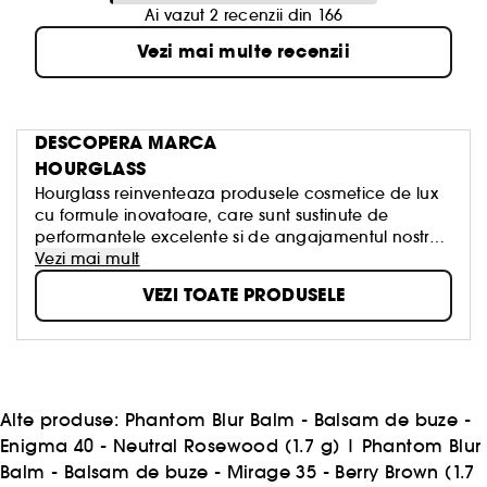
Ai vazut 2 recenzii din 166
Vezi mai multe recenzii
DESCOPERA MARCA
HOURGLASS
Hourglass reinventeaza produsele cosmetice de lux
cu formule inovatoare, care sunt sustinute de
performantele excelente si de angajamentul nostru
ferm cu privire la bunastarea animalelor.
Vezi mai mult
VEZI TOATE PRODUSELE
Alte produse:
Phantom Blur Balm - Balsam de buze -
Enigma 40 - Neutral Rosewood (1.7 g)
|
Phantom Blur
Balm - Balsam de buze - Mirage 35 - Berry Brown (1.7