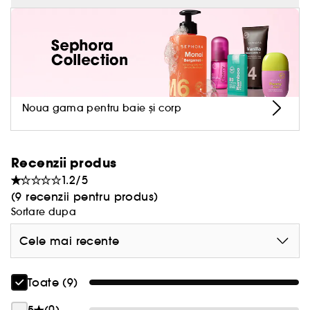
marginilor unghiilor si perfectionarea manichiurii.
pe baza de plante.
Noua gama pentru baie și corp
Recenzii produs
1.2/5
(9 recenzii pentru produs)
Sortare dupa
Cele mai recente
Toate (9)