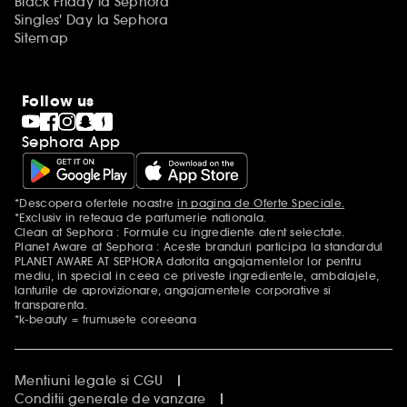
Black Friday la Sephora
Singles' Day la Sephora
Sitemap
Follow us
Sephora App
*Descopera ofertele noastre
in pagina de Oferte Speciale.
Mentiuni aditionale
*Exclusiv in reteaua de parfumerie nationala.
Clean at Sephora : Formule cu ingrediente atent selectate.
Planet Aware at Sephora : Aceste branduri participa la standardul
PLANET AWARE AT SEPHORA datorita angajamentelor lor pentru
mediu, in special in ceea ce priveste ingredientele, ambalajele,
lanturile de aprovizionare, angajamentele corporative si
transparenta.
*k-beauty = frumusete coreeana
Mentiuni legale si CGU
Conditii generale de vanzare