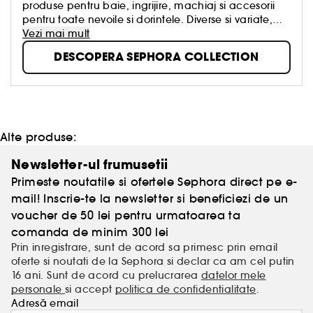
produse pentru baie, ingrijire, machiaj si accesorii
pentru toate nevoile si dorintele. Diverse si variate,
creative si rafinate, concepute cu respect pentru
Vezi mai mult
calitatea autentica, aceste produse au fost create
DESCOPERA SEPHORA COLLECTION
pentru a transforma frumusetea intr-o placere
accesibila tuturor, simpla, distractiva si intotdeauna
in tendinte!
Alte produse:
Newsletter-ul frumusetii
Primeste noutatile si ofertele Sephora direct pe e-
mail! Inscrie-te la newsletter si beneficiezi de un
voucher de 50 lei pentru urmatoarea ta
comanda de minim 300 lei
Prin inregistrare, sunt de acord sa primesc prin email
oferte si noutati de la Sephora si declar ca am cel putin
16 ani. Sunt de acord cu prelucrarea
datelor mele
personale
si accept
politica de confidentialitate
.
Adresă email