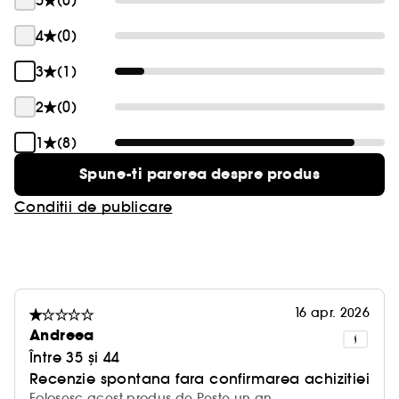
5
(0)
4
(0)
3
(1)
2
(0)
1
(8)
Spune-ti parerea despre produs
Conditii de publicare
16 apr. 2026
Andreea
Între 35 și 44
Recenzie spontana fara confirmarea achizitiei
Folosesc acest produs de Peste un an