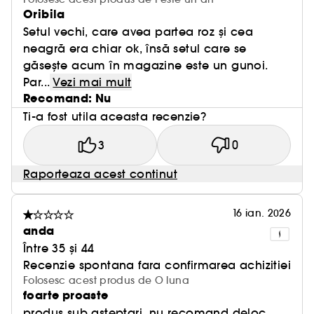
Oribila
Setul vechi, care avea partea roz și cea
neagră era chiar ok, însă setul care se
găsește acum în magazine este un gunoi.
Par...
Vezi mai mult
Recomand: Nu
Ti-a fost utila aceasta recenzie?
3
0
Raporteaza acest continut
16 ian. 2026
anda
Între 35 și 44
Recenzie spontana fara confirmarea achizitiei
Folosesc acest produs de O luna
foarte proaste
produs sub asteptari. nu recomand deloc.