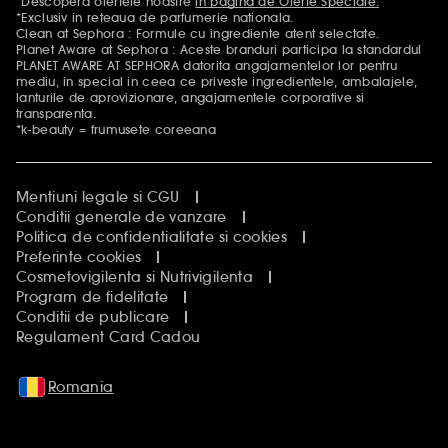
*Descopera ofertele noastre
in pagina de Oferte Speciale.
Mentiuni aditionale
*Exclusiv in reteaua de parfumerie nationala.
Clean at Sephora : Formule cu ingrediente atent selectate.
Planet Aware at Sephora : Aceste branduri participa la standardul
PLANET AWARE AT SEPHORA datorita angajamentelor lor pentru
mediu, in special in ceea ce priveste ingredientele, ambalajele,
lanturile de aprovizionare, angajamentele corporative si
transparenta.
*k-beauty = frumusete coreeana
Mentiuni legale si CGU
Conditii generale de vanzare
Politica de confidentialitate si cookies
Preferinte cookies
Cosmetovigilenta si Nutrivigilenta
Program de fidelitate
Conditii de publicare
Regulament Card Cadou
Romania