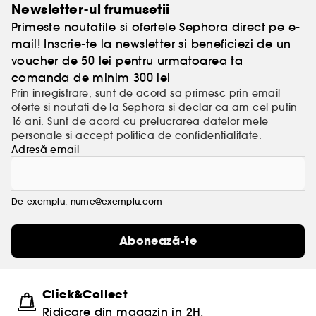
fructe, eficiente din punct de vedere clinic, cu
Newsletter-ul frumusetii
rezultate uimitoare.
Primeste noutatile si ofertele Sephora direct pe e-
mail! Inscrie-te la newsletter si beneficiezi de un
voucher de 50 lei pentru urmatoarea ta
comanda de minim 300 lei
Prin inregistrare, sunt de acord sa primesc prin email
oferte si noutati de la Sephora si declar ca am cel putin
16 ani. Sunt de acord cu prelucrarea
datelor mele
personale
si accept
politica de confidentialitate
.
Adresă email
De exemplu: nume@exemplu.com
Abonează-te
Click&Collect
Ridicare din magazin in 2H.