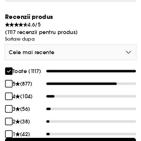
Recenzii produs
4.6/5
(1117 recenzii pentru produs)
Sortare dupa
Cele mai recente
Toate (1117)
5
(877)
4
(104)
3
(56)
2
(38)
1
(42)