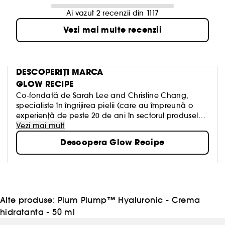
Ai vazut 2 recenzii din 1117
Vezi mai multe recenzii
DESCOPERIȚI MARCA
GLOW RECIPE
Co-fondată de Sarah Lee and Christine Chang,
specialiste în îngrijirea pielii (care au împreună o
experiență de peste 20 de ani în sectorul produselor
de înfrumusețare, la nivel global), Glow Recipe este
Vezi mai mult
rezultatul pasiunii și angajamentului asumat de a
Descopera Glow Recipe
demitiza rețeta potrivită pentru o piele mai
sănătoasă ca niciodată. Marca îmbină extractele
din fructe bogate în antioxidanți cu ingredientele
active delicate, dar cu acțiune puternică, pentru a
crea produse miraculoase de îngrijire a pielii, care
să răspundă nevoilor în continuă schimbare ale
Alte produse:
Plum Plump™ Hyaluronic - Crema
tenului. Mai mult, Glow Recipe promovează tenul cu
hidratanta - 50 ml
un aspect natural. Pe scurt: formule bazate pe