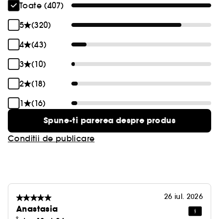
Toate (407)
5
(320)
4
(43)
3
(10)
2
(18)
1
(16)
Spune-ti parerea despre produs
Conditii de publicare
26 iul. 2026
Anastasia