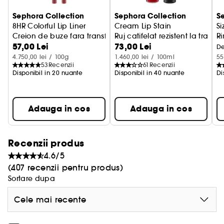
laterale ale nasului si conturul buzelor.
Sephora Collection
Sephora Collection
S
Usor de folosit, este suficient sa introduci degetele
8HR Colorful Lip Liner
Cream Lip Stain
Si
prin orificiu pentru mai multa precizie, sa iei
Creion de buze fara transfer
Ruj catifelat rezistent la transf
R
cantitatea dorita de produs si sa aplici usor pe
57,00 Lei
73,00 Lei
De
piele.
4.750,00 lei / 100g
1.460,00 lei / 100ml
55
53
Recenzii
61
Recenzii
Disponibil in 20 nuante
Disponibil in 40 nuante
Di
Un pamatuf lavabil si reutilizabil.
Fabricat dintr-un material rezistent pentru o
utilizare indelungata, pamatuful este reutilizabil si
Adauga in cos
Adauga in cos
poate fi spalat cu apa si sapun dupa fiecare
utilizare.
Recenzii produs
Ambalaj dezvoltat cu o abordare responsabila
4.6/5
Cutia provine din paduri gestionate sustenabil si
(407 recenzii pentru produs)
este decorata cu cerneala de origine vegetala.
Sortare dupa
Cele mai recente