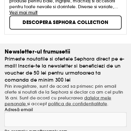
produse pentru baie, ingrijire, machiaj si accesorii
pentru toate nevoile si dorintele. Diverse si variate,
creative si rafinate, concepute cu respect pentru
Vezi mai mult
calitatea autentica, aceste produse au fost create
DESCOPERA SEPHORA COLLECTION
pentru a transforma frumusetea intr-o placere
accesibila tuturor, simpla, distractiva si intotdeauna
in tendinte!
Newsletter-ul frumusetii
Primeste noutatile si ofertele Sephora direct pe e-
mail! Inscrie-te la newsletter si beneficiezi de un
voucher de 50 lei pentru urmatoarea ta
comanda de minim 300 lei
Prin inregistrare, sunt de acord sa primesc prin email
oferte si noutati de la Sephora si declar ca am cel putin
16 ani. Sunt de acord cu prelucrarea
datelor mele
personale
si accept
politica de confidentialitate
.
Adresă email