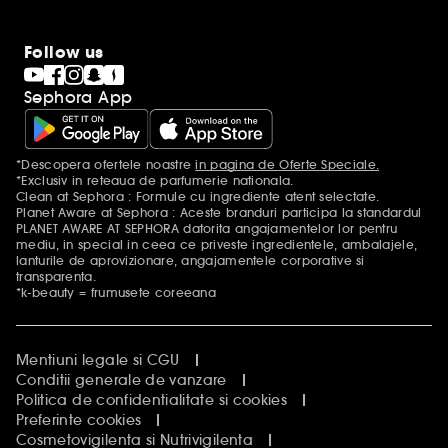
Follow us
Sephora App
*Descopera ofertele noastre
in pagina de Oferte Speciale.
Mentiuni aditionale
*Exclusiv in reteaua de parfumerie nationala.
Clean at Sephora : Formule cu ingrediente atent selectate.
Planet Aware at Sephora : Aceste branduri participa la standardul
PLANET AWARE AT SEPHORA datorita angajamentelor lor pentru
mediu, in special in ceea ce priveste ingredientele, ambalajele,
lanturile de aprovizionare, angajamentele corporative si
transparenta.
*k-beauty = frumusete coreeana
Mentiuni legale si CGU
Conditii generale de vanzare
Politica de confidentialitate si cookies
Preferinte cookies
Cosmetovigilenta si Nutrivigilenta