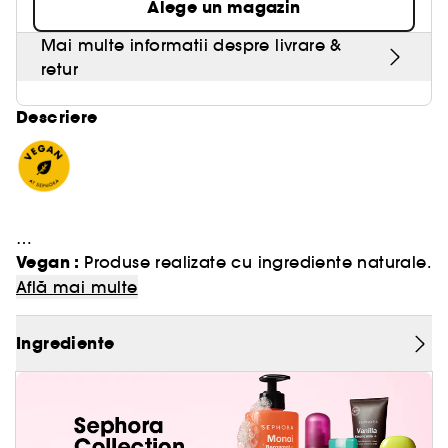
Alege un magazin
Mai multe informatii despre livrare &
retur
Descriere
Vegan :
Produse realizate cu ingrediente naturale.
Pensula pentru fardul de obraz
Află mai multe
Ingrediente