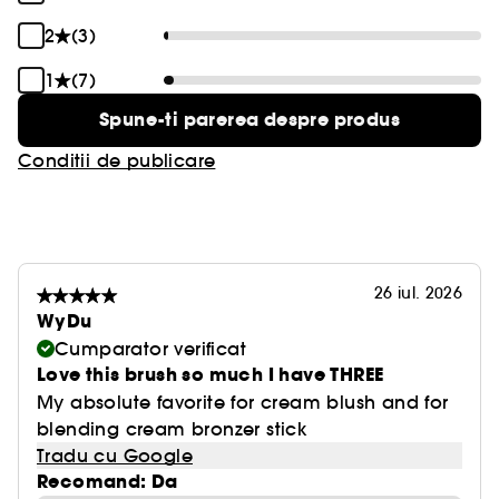
2
(3)
1
(7)
Spune-ti parerea despre produs
Conditii de publicare
26 iul. 2026
WyDu
Cumparator verificat
Love this brush so much I have THREE
My absolute favorite for cream blush and for
blending cream bronzer stick
Tradu cu Google
Recomand: Da