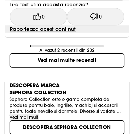
Ti-a fost utila aceasta recenzie?
0
0
Raporteaza acest continut
Ai vazut 2 recenzii din 232
Vezi mai multe recenzii
DESCOPERA MARCA
SEPHORA COLLECTION
Sephora Collection este o gama completa de
produse pentru baie, ingrijire, machiaj si accesorii
pentru toate nevoile si dorintele. Diverse si variate,
creative si rafinate, concepute cu respect pentru
Vezi mai mult
calitatea autentica, aceste produse au fost create
DESCOPERA SEPHORA COLLECTION
pentru a transforma frumusetea intr-o placere