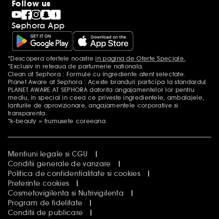
Follow us
Sephora App
*Descopera ofertele noastre
in pagina de Oferte Speciale.
Mentiuni aditionale
*Exclusiv in reteaua de parfumerie nationala.
Clean at Sephora : Formule cu ingrediente atent selectate.
Planet Aware at Sephora : Aceste branduri participa la standardul
PLANET AWARE AT SEPHORA datorita angajamentelor lor pentru
mediu, in special in ceea ce priveste ingredientele, ambalajele,
lanturile de aprovizionare, angajamentele corporative si
transparenta.
*k-beauty = frumusete coreeana
Mentiuni legale si CGU
Conditii generale de vanzare
Politica de confidentialitate si cookies
Preferinte cookies
Cosmetovigilenta si Nutrivigilenta
Program de fidelitate
Conditii de publicare