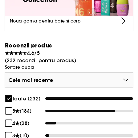
Noua gama pentru baie și corp
Recenzii produs
4.6/5
(232 recenzii pentru produs)
Sortare dupa
Cele mai recente
Toate (232)
5
(184)
4
(28)
3
(10)