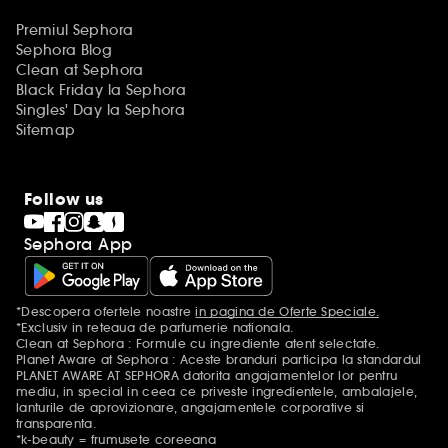
Premiul Sephora
Sephora Blog
Clean at Sephora
Black Friday la Sephora
Singles' Day la Sephora
Sitemap
Follow us
Sephora App
*Descopera ofertele noastre
in pagina de Oferte Speciale.
Mentiuni aditionale
*Exclusiv in reteaua de parfumerie nationala.
Clean at Sephora : Formule cu ingrediente atent selectate.
Planet Aware at Sephora : Aceste branduri participa la standardul
PLANET AWARE AT SEPHORA datorita angajamentelor lor pentru
mediu, in special in ceea ce priveste ingredientele, ambalajele,
lanturile de aprovizionare, angajamentele corporative si
transparenta.
*k-beauty = frumusete coreeana