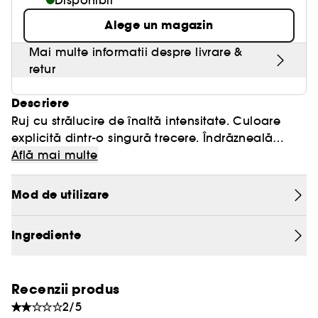
Disponibil
Alege un magazin
Mai multe informatii despre livrare &
retur
Descriere
Ruj cu strălucire de înaltă intensitate. Culoare
explicită dintr-o singură trecere. Îndrăzneală
pentru toată ziua. Extrem de confortabil. Sensibil
Află mai multe
de fin și cremos. Cu o culoare fidelă: nu se
estompează. Umple instantaneu buzele cu o
Mod de utilizare
hidratare voluminoasă și reconfortantă.
Sculptează și definește cu o strălucire fină.
Ingrediente
Aplicarea precisă creează cele mai
provocatoare look-uri. Siluetă elegantă și
îndrăzneață.
Recenzii produs
2/5