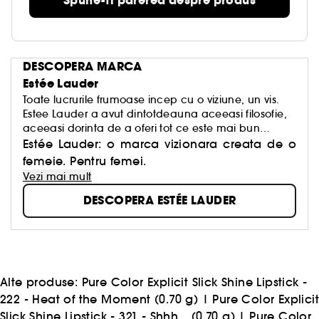
Spune-ti parerea despre produs
DESCOPERA MARCA
Estée Lauder
Toate lucrurile frumoase incep cu o viziune, un vis.
Estee Lauder a avut dintotdeauna aceeasi filosofie,
aceeasi dorinta de a oferi tot ce este mai bun
pentru fiecare dintre noi: cele mai bune rezultate din
Estée Lauder: o marca vizionara creata de o
cercetari, tehnologie inovatoare pentru ingrijire,
femeie. Pentru femei.
machiaj profesional si parfumuri cu caracter
Vezi mai mult
puternic. Estee Lauder ne reaminteste ca in fiecare zi
DESCOPERA ESTÉE LAUDER
trebuie sa ne indeplinim datoria de femei, sa fim
frumoase, sa fim noi insine!
Alte produse:
Pure Color Explicit Slick Shine Lipstick -
222 - Heat of the Moment (0.70 g)
|
Pure Color Explici
Slick Shine Lipstick - 321 - Shhh... (0.70 g)
|
Pure Color