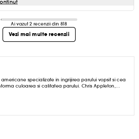
ontinut
Ai vazut 2 recenzii din 818
Vezi mai multe recenzii
ricane specializate in ingrijirea parului vopsit si cea
forma culoarea si calitatea parului. Chris Appleton,
ste cunoscut pentru stilul sau „Glass Hair” realizat cu