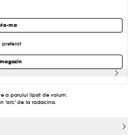
nta-ma
 preferat
 magazin
e a parului lipsit de volum.
n 'arc' de la radacina.
chiar si parului vopsit si fragil.