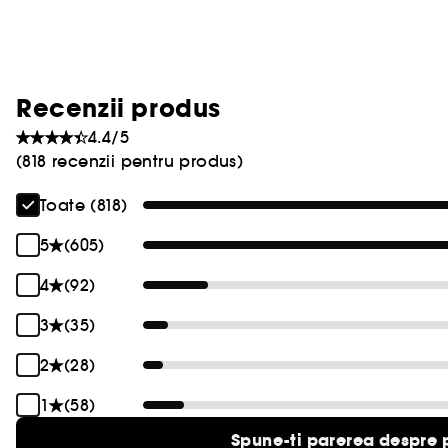
Recenzii produs
4.4/5
(818 recenzii pentru produs)
Toate (818)
5
(605)
4
(92)
3
(35)
2
(28)
1
(58)
Spune-ti parerea despre 