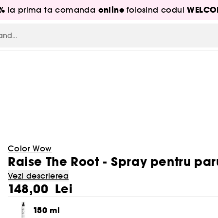
5%
online
WELCO
la prima ta comanda
folosind codul
Color Wow
Raise The Root - Spray pentru par
Vezi descrierea
148,00 Lei
150 ml