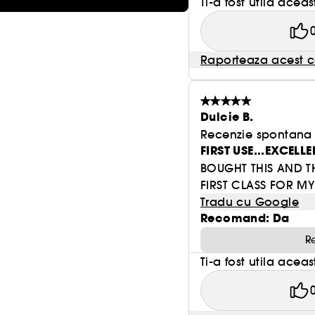
Ti-a fost utila acea
Raporteaza acest c
Dulcie B.
Recenzie spontana f
FIRST USE...EXCELLE
BOUGHT THIS AND T
FIRST CLASS FOR MY
Tradu cu Google
Recomand: Da
R
Ti-a fost utila acea