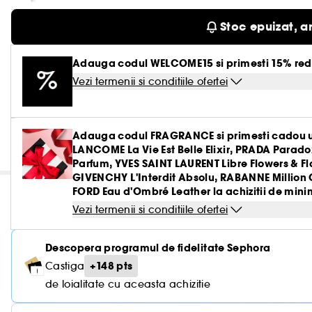
Stoc epuizat, a
Adauga codul WELCOME15 si primesti 15% red
Vezi termenii si conditiile ofertei
Adauga codul FRAGRANCE si primesti cadou u
LANCOME La Vie Est Belle Elixir, PRADA Parado
Parfum, YVES SAINT LAURENT Libre Flowers & 
GIVENCHY L'Interdit Absolu, RABANNE Million 
FORD Eau d'Ombré Leather la achizitii de minim
Vezi termenii si conditiile ofertei
Descopera programul de fidelitate Sephora
+148 pts
Castiga
de loialitate cu aceasta achizitie