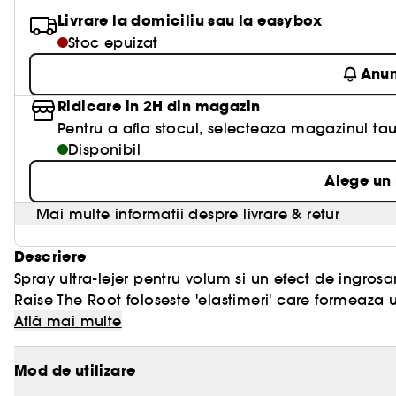
Livrare la domiciliu sau la easybox
Stoc epuizat
Anu
Ridicare in 2H din magazin
Pentru a afla stocul, selecteaza magazinul tau
Disponibil
Alege un
Mai multe informatii despre livrare & retur
Descriere
Spray ultra-lejer pentru volum si un efect de ingrosar
Raise The Root foloseste 'elastimeri' care formeaza u
Află mai multe
Acest spray revolutionar ofera volum major si durabil, 
Mod de utilizare
- Efect plin, de lunga durata;