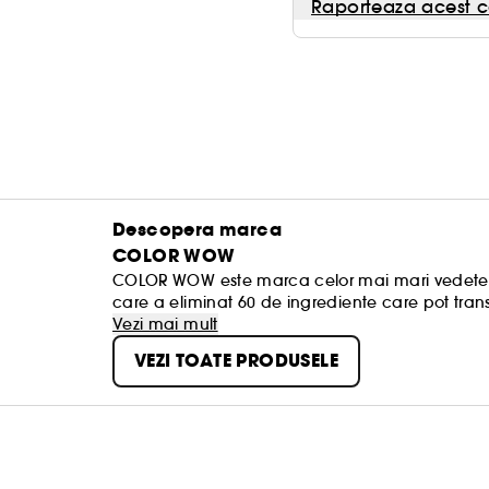
Raporteaza acest c
Descopera marca
COLOR WOW
COLOR WOW este marca celor mai mari vedete ame
care a eliminat 60 de ingrediente care pot trans
ambasador si hairstylist-ul oficial al vedetelor, e
Vezi mai mult
produsele noastre!
VEZI TOATE PRODUSELE