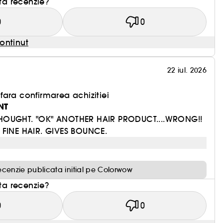
sta recenzie?
0
0
ontinut
22 iul. 2026
ara confirmarea achizitiei
NT
HOUGHT. "OK" ANOTHER HAIR PRODUCT....WRONG!!
 FINE HAIR. GIVES BOUNCE.
ecenzie publicata initial pe Colorwow
sta recenzie?
0
0