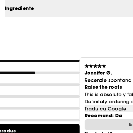
Ingrediente
- Nu este rigid sau lipicios;
- Se utilizeaza pe parul umed sau uscat.
Fara parabeni, fara sulfati, fara cruzime, fara gluten.
Jennifer G.
Recenzie spontana f
Raise the roots
This is absolutely f
Definitely ordering 
Tradu cu Google
Recomand: Da
R
produs