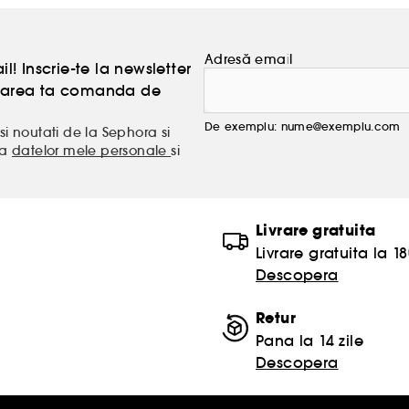
Adresă email
l! Inscrie-te la newsletter
atoarea ta comanda de
De exemplu: nume@exemplu.com
si noutati de la Sephora si
ea
datelor mele personale
si
Livrare gratuita
Livrare gratuita la 18
Descopera
Retur
Pana la 14 zile
Descopera