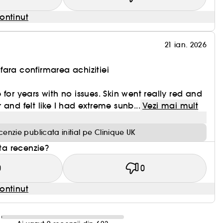
ontinut
21 ian. 2026
ara confirmarea achizitiei
for years with no issues. Skin went really red and
and felt like I had extreme sunb...
Vezi mai mult
cenzie publicata initial pe Clinique UK
sta recenzie?
0
0
ontinut