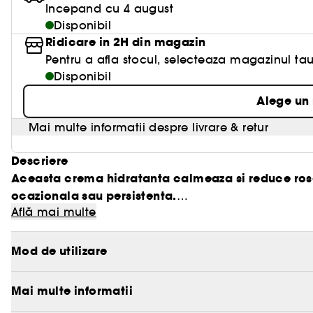
Incepand cu 4 august
Disponibil
Ridicare in 2H din magazin
Pentru a afla stocul, selecteaza magazinul tau
Disponibil
Alege un
Mai multe informatii despre livrare & retur
Descriere
Aceasta crema hidratanta calmeaza si reduce rosea
ocazionala sau persistenta.
Află mai multe
Aceasta crema ultra-delicata Redness Solutions este
pielii Redness Solutions: curata, calmeaza si protej
Mod de utilizare
Calmeaza instantaneu pielea cu roseata vizibila, ch
Utilizeaza rutina complet pentru a observa o reducer
Mai multe informatii