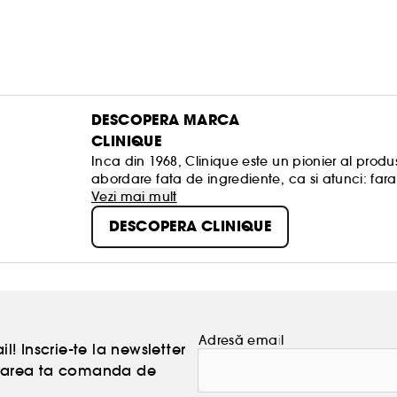
DESCOPERA MARCA
CLINIQUE
Inca din 1968, Clinique este un pionier al produs
abordare fata de ingrediente, ca si atunci: fara
ar putea dauna pielii. Toate produsele sunt verif
Vezi mai mult
sigure pentru piele.
DESCOPERA CLINIQUE
Simplu. Sigur. Eficient. Testat pentru a nu produ
Adresă email
l! Inscrie-te la newsletter
atoarea ta comanda de