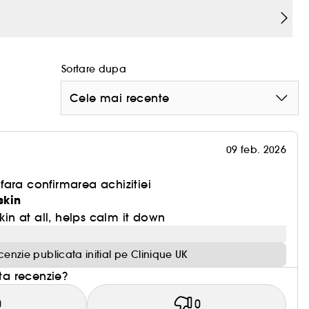
 reduce aspectul rosetii.
Sortare dupa
u patentat de lactobacillus, un probiotic calmant
Cele mai recente
ilirea echilibrului microbiomic, calmand iritatia.
rutina noastra de ingrijire a pielii anti-roseata.
 de a controla roseata.
09 feb. 2026
ions are un singur scop: curata, calmeaza,
ara confirmarea achizitiei
skin
skin at all, helps calm it down
cenzie publicata initial pe Clinique UK
sta recenzie?
0
0