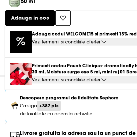
50 ml
Adauga in cos
Adauga codul WELCOME15 si primesti 15% red
Vezi termenii si conditiile ofertei
Primesti cadou Pouch Clinique: dramatically hy
30 ml, Moisture surge eye 5 ml, mini ruj 01 Bare
Vezi termenii si conditiile ofertei
Descopera programul de fidelitate Sephora
+387 pts
Castiga
de loialitate cu aceasta achizitie
Livrare gratuita la adresa sau la un punct de