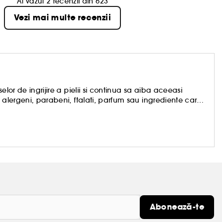
Ai vazut 2 recenzii din 623
Vezi mai multe recenzii
elor de ingrijire a pielii si continua sa aiba aceeasi
 alergeni, parabeni, ftalati, parfum sau ingrediente care
icate riguros printr-o serie completa de teste pentru a fi
ce alergii. 100% fara parfum.
Abonează-te