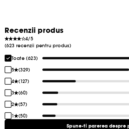
Recenzii produs
4/5
(623 recenzii pentru produs)
Toate (623)
5
(329)
4
(127)
3
(60)
2
(57)
1
(50)
Spune-ti parerea despre 