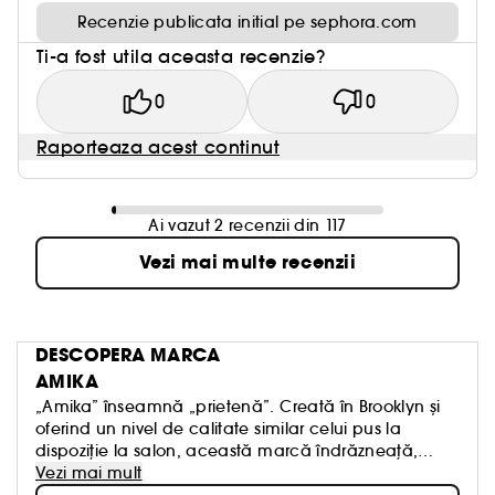
Recenzie publicata initial pe sephora.com
Ti-a fost utila aceasta recenzie?
0
0
Raporteaza acest continut
Ai vazut 2 recenzii din 117
Vezi mai multe recenzii
DESCOPERA MARCA
AMIKA
„Amika” înseamnă „prietenă”. Creată în Brooklyn și
oferind un nivel de calitate similar celui pus la
dispoziție la salon, această marcă îndrăzneață,
care nu face compromisuri, este prietenă cu orice
Vezi mai mult