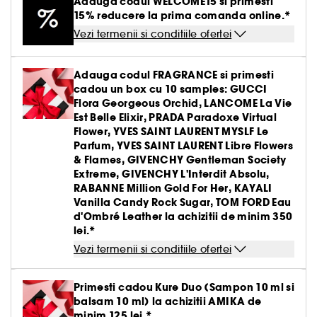
Adauga codul WELCOME15 si primesti
Creme BB & CC
Parfumuri solide
Paleta pentru ten
Par uscat & deteriorat
Gel & aftershave barbierit
Ingrijirea buzelor
Definire par cret & ondulat
Creion & pudra sprancene
Tratamente antirid
15% reducere la prima comanda online.*
Medicube
Demachiante
Creion de ochi & khol
Parfum oriental-arabesc
Vezi tot
Vezi tot
Pensule buretei
Barbierit
Clean at Sephora Body Care
Seturi ingrijire par
Tratament leave-in
Creion de buze
Fard de obraz
Vezi termenii si conditiile ofertei
Par vopsit sau suvite
Ingrijire gene & sprancene
Netezire
Gel & mascara sprancene
Hidratare
Yepoda
Produse antirid
Baza pentru pleoape
Parfum aromatic
Lac de unghii
Seturi ingrijire barbati
Seturi
Baza pentru buze & volum
Vezi tot
Accesorii machiaj
Iluminator
Seturi ingrijire
Seturi Baie & corp
Par fin fara volum
Tratamente antimatreata
Adauga codul FRAGRANCE si primesti
Set sprancene
Crema matifianta
Lift & Firm
Gene false
Tratamente unghii
Tratamente antirid
cadou un box cu 10 samples: GUCCI
Ritualul de ingrijire a parului
Kit pensule machiaj
Conturing
Par blond & decolorat
Vezi tot
Flora Georgeous Orchid, LANCOME La Vie
Par vopsit
Seturi machiaj
Clean at Sephora Ingrijire
Tratament impotriva imperfectiunilor
Colorful skincare
Dizolvant
Hidratare & anti-oboseala
Est Belle Elixir, PRADA Paradoxe Virtual
Pensule ten
Crema nuantata
Par normal
Flower, YVES SAINT LAURENT MYSLF Le
Ondulator gene
Tratament roseata ten
Clean at Sephora Machiaj
Parfum, YVES SAINT LAURENT Libre Flowers
Tratamente anticearcan
Buretei machiaj
Palete pentru ten
& Flames, GIVENCHY Gentleman Society
Par gras
Ascutitoare creioane
Piele sensibila
Extreme, GIVENCHY L'Interdit Absolu,
Gomaj & exfoliere
Pensule pleoape
RABANNE Million Gold For Her, KAYALI
Par tern lispit de stralucire
Pile de unghii
Lifting & fermitate
Vanilla Candy Rock Sugar, TOM FORD Eau
d'Ombré Leather la achizitii de minim 350
Pensule sprancene
lei.*
Depigmentare
Vezi termenii si conditiile ofertei
Cosmetice ten cu pori dilatati
Primesti cadou Kure Duo (Sampon 10 ml si
Tratamente stralucire & anti-oboseala
balsam 10 ml) la achizitii AMIKA de
minim 125 lei.*