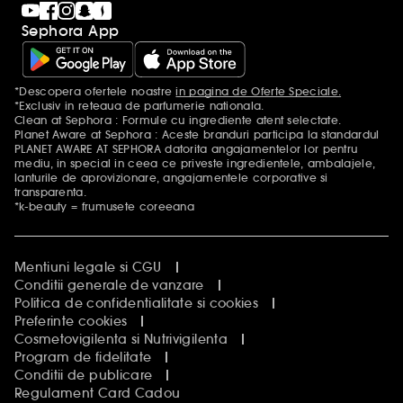
Sephora App
*Descopera ofertele noastre
in pagina de Oferte Speciale.
Mentiuni aditionale
*Exclusiv in reteaua de parfumerie nationala.
Clean at Sephora : Formule cu ingrediente atent selectate.
Planet Aware at Sephora : Aceste branduri participa la standardul
PLANET AWARE AT SEPHORA datorita angajamentelor lor pentru
mediu, in special in ceea ce priveste ingredientele, ambalajele,
lanturile de aprovizionare, angajamentele corporative si
transparenta.
*k-beauty = frumusete coreeana
Mentiuni legale si CGU
Conditii generale de vanzare
Politica de confidentialitate si cookies
Preferinte cookies
Cosmetovigilenta si Nutrivigilenta
Program de fidelitate
Conditii de publicare
Regulament Card Cadou