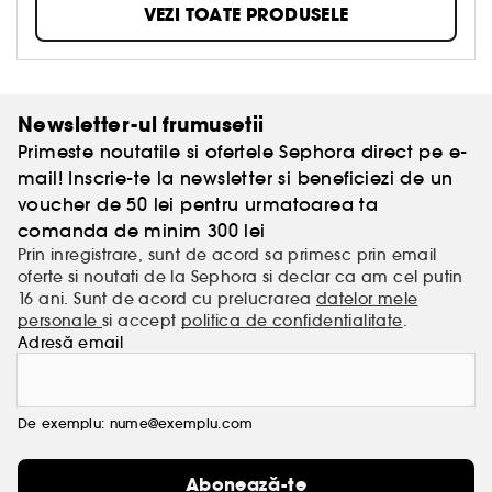
tip de păr, orice hair stylist, cu planeta și cu dvs.
VEZI TOATE PRODUSELE
Produsele sunt testate clinic. Formula fiecăruia dintre
produsele are un parfum îmbătător și conține un
superfruct: cătina. Cunoscută ca fiind una dintre
cele mai bogate plante în acizi omega, acest fruct
cu efecte puternice hrănește pielea, scalpul și firul
Newsletter-ul frumusetii
de păr. Marca noastră vă oferă 11 game pentru
Primeste noutatile si ofertele Sephora direct pe e-
toate texturile, stilurile și problemele: toate tipurile de
păr sunt binevenite!
mail! Inscrie-te la newsletter si beneficiezi de un
voucher de 50 lei pentru urmatoarea ta
comanda de minim 300 lei
Prin inregistrare, sunt de acord sa primesc prin email
oferte si noutati de la Sephora si declar ca am cel putin
16 ani. Sunt de acord cu prelucrarea
datelor mele
personale
si accept
politica de confidentialitate
.
Adresă email
De exemplu: nume@exemplu.com
Abonează-te