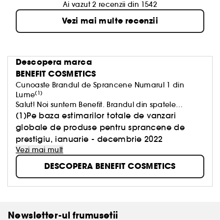
Ai vazut 2 recenzii din 1542
Vezi mai multe recenzii
Descopera marca
BENEFIT COSMETICS
Cunoaste Brandul de Sprancene Numarul 1 din
(1)
Lume
Salut! Noi suntem Benefit. Brandul din spatele
produselor Benetint, The POREfessional, BADgal
(1)Pe baza estimarilor totale de vanzari
BANG! si probabil cel putin unul dintre produsele
globale de produse pentru sprancene de
pentru sprancene din portfardul tau.
prestigiu, ianuarie - decembrie 2022
Credem că frumusetea ar trebui sa ne faca sa ne
Vezi mai mult
simtim bine. Pentru ca a te simti bine este
intotdeauna un look reusit.
DESCOPERA BENEFIT COSMETICS
Newsletter-ul frumusetii