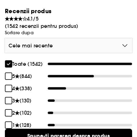
Recenzii produs
4.1/5
(1542 recenzii pentru produs)
Sortare dupa
Cele mai recente
Toate (1542)
5
(844)
4
(338)
3
(130)
2
(102)
1
(128)
Spune-ti parerea despre produs