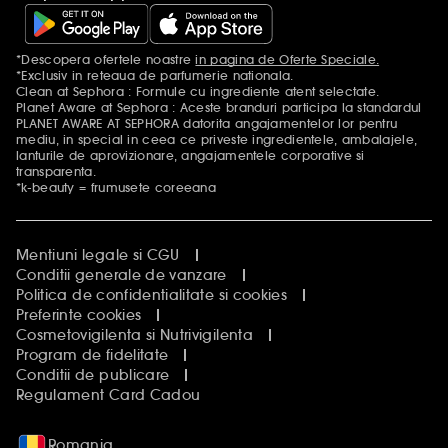
*Descopera ofertele noastre
in pagina de Oferte Speciale.
Mentiuni aditionale
*Exclusiv in reteaua de parfumerie nationala.
Clean at Sephora : Formule cu ingrediente atent selectate.
Planet Aware at Sephora : Aceste branduri participa la standardul
PLANET AWARE AT SEPHORA datorita angajamentelor lor pentru
mediu, in special in ceea ce priveste ingredientele, ambalajele,
lanturile de aprovizionare, angajamentele corporative si
transparenta.
*k-beauty = frumusete coreeana
Mentiuni legale si CGU
Conditii generale de vanzare
Politica de confidentialitate si cookies
Preferinte cookies
Cosmetovigilenta si Nutrivigilenta
Program de fidelitate
Conditii de publicare
Regulament Card Cadou
Romania