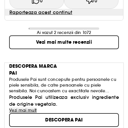
0
0
Raporteaza acest continut
Ai vazut 2 recenzii din 1072
Vezi mai multe recenzii
DESCOPERA MARCA
PAI
Produsele Pai sunt concepute pentru persoanele cu
piele sensibila, de catre persoanele cu piele
sensibila. Noi cunoastem cu exactitate nevoile
acestui tip de ten, din acest motiv produsele noastre
Produsele Pai utilizeaza exclusiv ingrediente
sunt fabricate plecand de la ingrediente atent
de origine vegetala.
selectionate pentru proprietatile lor.
Vezi mai mult
DESCOPERA PAI