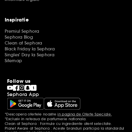
Inspiratie
Premiul Sephora
Sephora Blog
Clean at Sephora
Black Friday la Sephora
Singles' Day la Sephora
Sitemap
Follow us
Sephora App
*Descopera ofertele noastre
in pagina de Oferte Speciale.
Mentiuni aditionale
*Exclusiv in reteaua de parfumerie nationala.
Clean at Sephora : Formule cu ingrediente atent selectate.
Planet Aware at Sephora : Aceste branduri participa la standardul