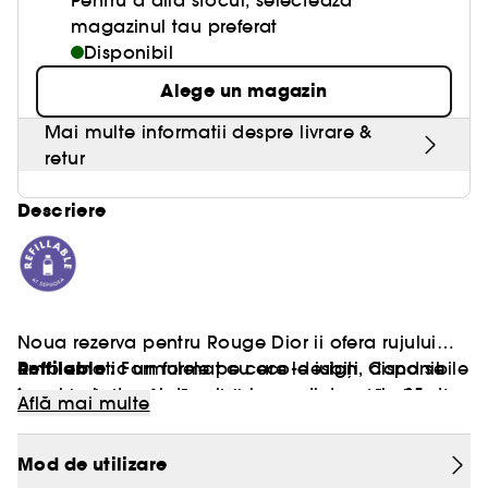
Pentru a afla stocul, selecteaza
magazinul tau preferat
Disponibil
Alege un magazin
Mai multe informatii despre livrare &
retur
Descriere
Noua rezerva pentru Rouge Dior ii ofera rujului
Reffilable :
emblematic un format cu eco-design. Cand se
Formulele pe care le iubiți, disponibile
termina batonul de ruj, oricare dintre cele 35 de
în ambalaje reîncărcabile care respectă planeta,
Află mai multe
culori couture poate fi aleasa pentru a schimba
disponibile la Sephora
permanent nuanta cu una noua. Formula curata
Mod de utilizare
Rouge Dior* ofera buzelor o ingrijire florala