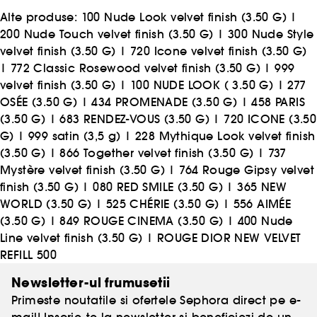
Alte produse:
100 Nude Look velvet finish (3.50 G)
|
200 Nude Touch velvet finish (3.50 G)
|
300 Nude Style
velvet finish (3.50 G)
|
720 Icone velvet finish (3.50 G)
|
772 Classic Rosewood velvet finish (3.50 G)
|
999
velvet finish (3.50 G)
|
100 NUDE LOOK ( 3.50 G)
|
277
OSÉE (3.50 G)
|
434 PROMENADE (3.50 G)
|
458 PARIS
(3.50 G)
|
683 RENDEZ-VOUS (3.50 G)
|
720 ICONE (3.50
G)
|
999 satin (3,5 g)
|
228 Mythique Look velvet finish
(3.50 G)
|
866 Together velvet finish (3.50 G)
|
737
Mystère velvet finish (3.50 G)
|
764 Rouge Gipsy velvet
finish (3.50 G)
|
080 RED SMILE (3.50 G)
|
365 NEW
WORLD (3.50 G)
|
525 CHÉRIE (3.50 G)
|
556 AIMÉE
(3.50 G)
|
849 ROUGE CINEMA (3.50 G)
|
400 Nude
Line velvet finish (3.50 G)
|
ROUGE DIOR NEW VELVET
REFILL 500
Newsletter-ul frumusetii
Primeste noutatile si ofertele Sephora direct pe e-