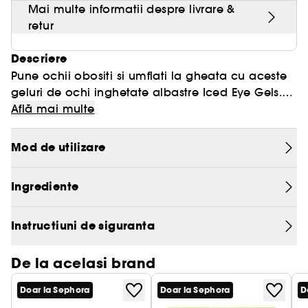
Mai multe informatii despre livrare &
retur
Descriere
Pune ochii obositi si umflati la gheata cu aceste
geluri de ochi inghetate albastre Iced Eye Gels.
Concepute cu un cocktail supraincarcat de
Află mai multe
ingrediente racoritoare si de intarire, inclusiv:
Peptide, ulei de Zmeura si o alternativa de retinol
Mod de utilizare
pe baza de plante, Bakuchiol. Acestea sunt o
reimprospatare puternica pentru pungile de sub
Ingrediente
ochi si liniile fine. In plus, acestea se racesc la
contact pentru o dezumflare cu actiune rapida in
doar 5 minute. Dubleaza.
Instructiuni de siguranta
De la acelasi brand
Doar la Sephora
Doar la Sephora
D