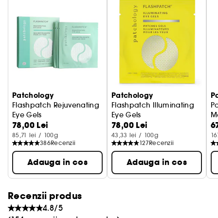
Patchology
Patchology
P
Flashpatch Rejuvenating
Flashpatch Illuminating
P
Eye Gels
Eye Gels
M
78,00 Lei
78,00 Lei
6
Patch-uri gel pentru zona ochilor
Patch-uri pentru zona ochilor
85,71 lei / 100g
43,33 lei / 100g
16
386
Recenzii
127
Recenzii
Adauga in cos
Adauga in cos
Recenzii produs
4.8/5