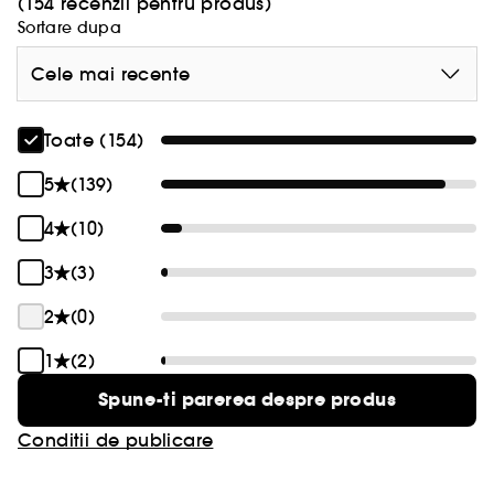
(154 recenzii pentru produs)
Sortare dupa
Cele mai recente
Toate (154)
5
(139)
4
(10)
3
(3)
2
(0)
1
(2)
Spune-ti parerea despre produs
Conditii de publicare