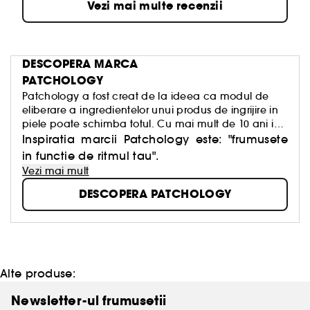
Vezi mai multe recenzii
DESCOPERA MARCA
PATCHOLOGY
Patchology a fost creat de la ideea ca modul de
eliberare a ingredientelor unui produs de ingrijire in
piele poate schimba totul. Cu mai mult de 10 ani in
urma, echipa fondatoare a inceput sa dezvolte
Inspiratia marcii Patchology este:
"frumusete
texnologia plasturelui pentru domeniul medical.
in functie de ritmul tau".
Astazi, brandul continua sa extinda aceasta
Vezi mai mult
expertiza pentru a crea produse ce lucreaza mai
DESCOPERA PATCHOLOGY
rapid pe zonele vizate. Patchology creeaza produse
care iti respecta programul, fara a-ti incetini ritmul si
fara a-ti lua din timpul liber, avand nevoie de doar 5
minute. Indiferent de ritmul tau zilnic, aceste
produse nu numai ca isi respecta promisiunile, dar iti
respecta si viata.
Alte produse:
Newsletter-ul frumusetii