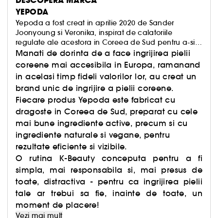
DESCOPERA MARCA
YEPODA
Yepoda a fost creat in aprilie 2020 de Sander
Joonyoung si Veronika, inspirat de calatoriile
regulate ale acestora in Coreea de Sud pentru a-si
vizita familia. De fiecare data cand se intorceau,
Manati de dorinta de a face ingrijirea pielii
rudele lor le cereau sa aduca produse K-Beauty.
coreene mai accesibila in Europa, ramanand
in acelasi timp fideli valorilor lor, au creat un
brand unic de ingrijire a pielii coreene.
Fiecare produs Yepoda este fabricat cu
dragoste in Coreea de Sud, preparat cu cele
mai bune ingrediente active, precum si cu
ingrediente naturale si vegane, pentru
rezultate eficiente si vizibile.
O rutina K-Beauty conceputa pentru a fi
simpla, mai responsabila si, mai presus de
toate, distractiva - pentru ca ingrijirea pielii
tale ar trebui sa fie, inainte de toate, un
moment de placere!
Vezi mai mult