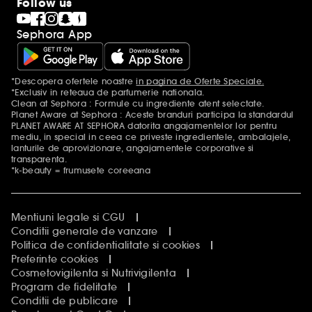
Follow us
Sephora App
*Descopera ofertele noastre
in pagina de Oferte Speciale.
Mentiuni aditionale
*Exclusiv in reteaua de parfumerie nationala.
Clean at Sephora : Formule cu ingrediente atent selectate.
Planet Aware at Sephora : Aceste branduri participa la standardul
PLANET AWARE AT SEPHORA datorita angajamentelor lor pentru
mediu, in special in ceea ce priveste ingredientele, ambalajele,
lanturile de aprovizionare, angajamentele corporative si
transparenta.
*k-beauty = frumusete coreeana
Mentiuni legale si CGU
Conditii generale de vanzare
Politica de confidentialitate si cookies
Preferinte cookies
Cosmetovigilenta si Nutrivigilenta
Program de fidelitate
Conditii de publicare