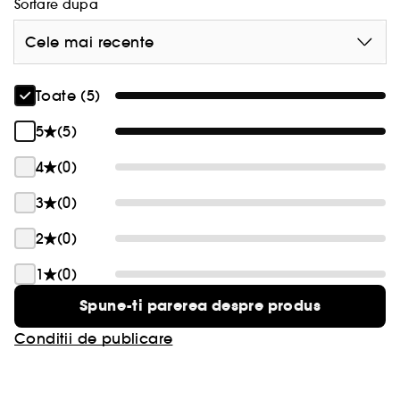
Sortare dupa
Cele mai recente
Toate (5)
5
(5)
4
(0)
3
(0)
2
(0)
1
(0)
Spune-ti parerea despre produs
Conditii de publicare