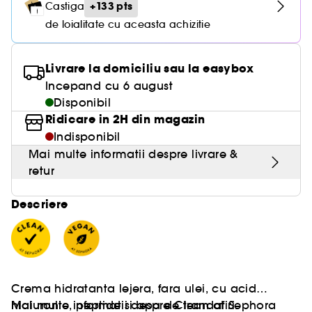
+133 pts
Castiga
de loialitate cu aceasta achizitie
Livrare la domiciliu sau la easybox
Incepand cu 6 august
Disponibil
Ridicare in 2H din magazin
Indisponibil
Mai multe informatii despre livrare &
retur
Descriere
Crema hidratanta lejera, fara ulei, cu acid
hialuronic, peptide si apa de trandafiri.
Mai multe informatii despre Clean at Sephora