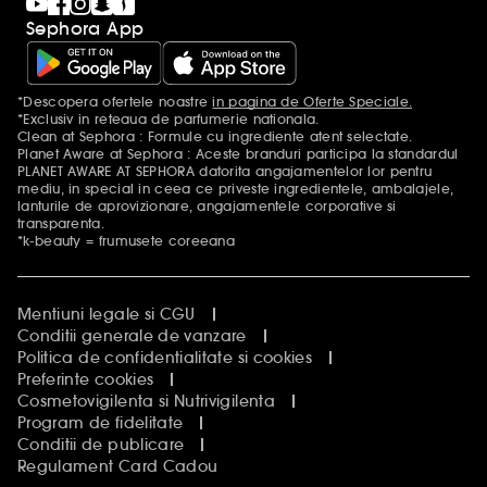
Sephora App
*Descopera ofertele noastre
in pagina de Oferte Speciale.
Mentiuni aditionale
*Exclusiv in reteaua de parfumerie nationala.
Clean at Sephora : Formule cu ingrediente atent selectate.
Planet Aware at Sephora : Aceste branduri participa la standardul
PLANET AWARE AT SEPHORA datorita angajamentelor lor pentru
mediu, in special in ceea ce priveste ingredientele, ambalajele,
lanturile de aprovizionare, angajamentele corporative si
transparenta.
*k-beauty = frumusete coreeana
Mentiuni legale si CGU
Conditii generale de vanzare
Politica de confidentialitate si cookies
Preferinte cookies
Cosmetovigilenta si Nutrivigilenta
Program de fidelitate
Conditii de publicare
Regulament Card Cadou