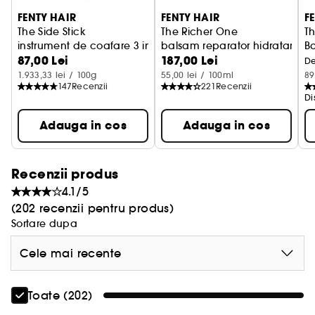
FENTY HAIR
FENTY HAIR
F
The Side Stick
The Richer One
Th
instrument de coafare 3 in 1
balsam reparator hidratant in
Ba
87,00 Lei
187,00 Lei
De
1.933,33 lei / 100g
55,00 lei / 100ml
89
147
Recenzii
221
Recenzii
Di
Adauga in cos
Adauga in cos
Recenzii produs
4.1/5
(202 recenzii pentru produs)
Sortare dupa
Cele mai recente
Toate (202)