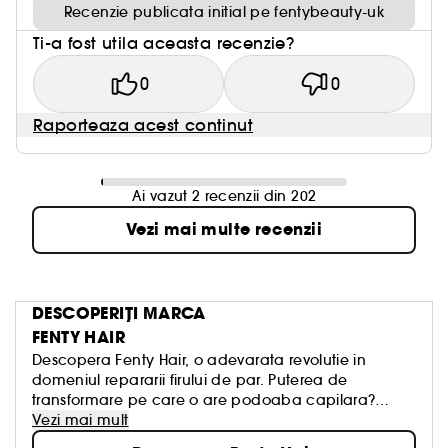
Recenzie publicata initial pe fentybeauty-uk
Ti-a fost utila aceasta recenzie?
0
0
Raporteaza acest continut
Ai vazut 2 recenzii din 202
Vezi mai multe recenzii
DESCOPERIȚI MARCA
FENTY HAIR
Descopera Fenty Hair, o adevarata revolutie in
domeniul repararii firului de par. Puterea de
transformare pe care o are podoaba capilara?
Rihanna este cel mai bun exemplu. Tehnologia
Vezi mai mult
reparatoare Replenicore-5 este prezenta in toate