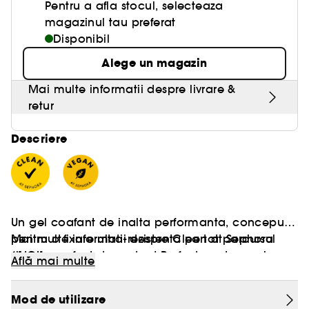
Pentru a afla stocul, selecteaza
magazinul tau preferat
Disponibil
Alege un magazin
Mai multe informatii despre livrare &
retur
Descriere
Un gel coafant de inalta performanta, conceput
pentru o fixare ultra-rezistenta pe tot parcursul
Mai multe informatii despre Clean at Sephora
zilei, fara efect de carton! Perfect pentru cozi
[AICI]
Află mai multe
impecabile, par neted si elegant, cocuri rafinate
Vegan :
si multe alte coafuri inovatoare:
Produse realizate cu ingrediente naturale.
Mod de utilizare