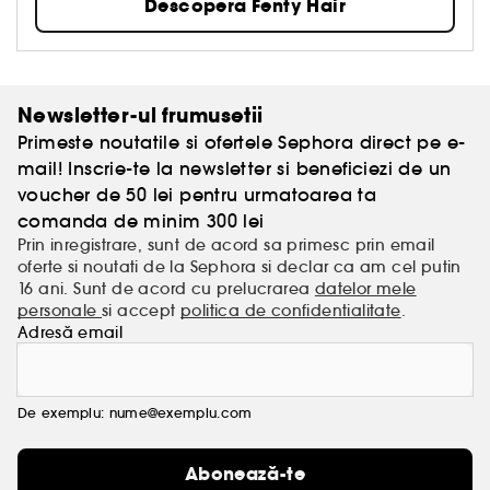
Descopera Fenty Hair
produsele Fenty Hair, pentru nenumarate stiluri.
„Nu conteaza daca ai parul foarte cret, drept sau
ondulat, cu siguranta avem ceva care sa ti se
potriveasca.” Rihanna
Parul tau cu Fenty? Stronger by the style.
Newsletter-ul frumusetii
Primeste noutatile si ofertele Sephora direct pe e-
mail! Inscrie-te la newsletter si beneficiezi de un
voucher de 50 lei pentru urmatoarea ta
comanda de minim 300 lei
Prin inregistrare, sunt de acord sa primesc prin email
oferte si noutati de la Sephora si declar ca am cel putin
16 ani. Sunt de acord cu prelucrarea
datelor mele
personale
si accept
politica de confidentialitate
.
Adresă email
De exemplu: nume@exemplu.com
Abonează-te