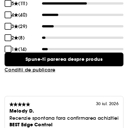
5
(111)
4
(40)
3
(29)
2
(8)
1
(14)
Spune-ti parerea despre produs
Conditii de publicare
30 iul. 2026
Melody D.
Recenzie spontana fara confirmarea achizitiei
BEST Edge Control