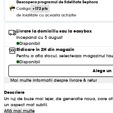
Descopera programul de fidelitate Sephora
+172 pts
Castiga
de loialitate cu aceasta achizitie
Livrare la domiciliu sau la easybox
Incepand cu 5 august
Disponibil
Ridicare in 2H din magazin
Pentru a afla stocul, selecteaza magazinul tau
Disponibil
Alege un
Mai multe informatii despre livrare & retur
Descriere
Un ruj de buze mai lejer, de generatie noua, care ofe
un aspect mat subtil.
Formula ultra-confortabila care nu se usuca contin
Află mai multe