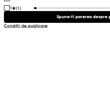
1
(1)
Spune-ti parerea despre 
Conditii de publicare