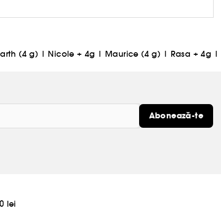
arth (4 g)
|
Nicole + 4g
|
Maurice (4 g)
|
Rasa + 4g
|
Abonează-te
0 lei