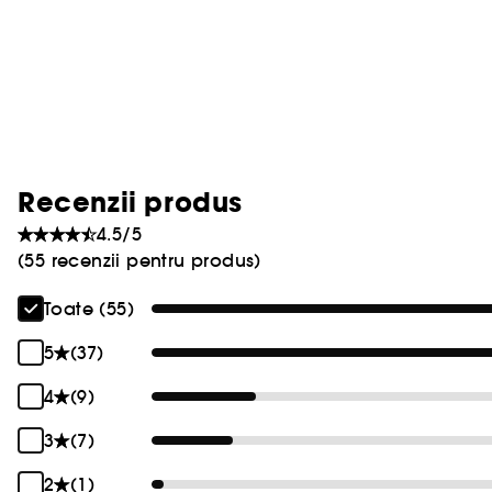
Recenzii produs
4.5/5
(55 recenzii pentru produs)
Toate (55)
5
(37)
4
(9)
3
(7)
2
(1)