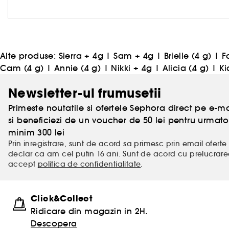
Alte produse:
Sierra + 4g
|
Sam + 4g
|
Brielle (4 g)
|
F
Cam (4 g)
|
Annie (4 g)
|
Nikki + 4g
|
Alicia (4 g)
|
Ki
Newsletter-ul frumusetii
Primeste noutatile si ofertele Sephora direct pe e-mai
si beneficiezi de un voucher de 50 lei pentru urm
minim 300 lei
Prin inregistrare, sunt de acord sa primesc prin email oferte 
declar ca am cel putin 16 ani. Sunt de acord cu prelucrar
accept
politica de confidentialitate
.
Click&Collect
Ridicare din magazin in 2H.
Descopera