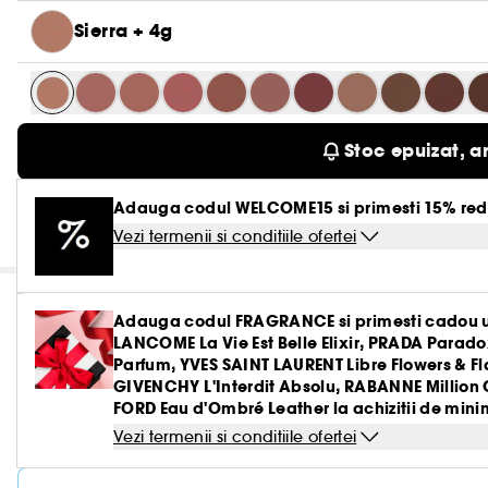
Sierra + 4g
Stoc epuizat, a
Adauga codul WELCOME15 si primesti 15% red
Vezi termenii si conditiile ofertei
Adauga codul FRAGRANCE si primesti cadou u
LANCOME La Vie Est Belle Elixir, PRADA Parado
Parfum, YVES SAINT LAURENT Libre Flowers & 
GIVENCHY L'Interdit Absolu, RABANNE Million 
FORD Eau d'Ombré Leather la achizitii de minim
Vezi termenii si conditiile ofertei