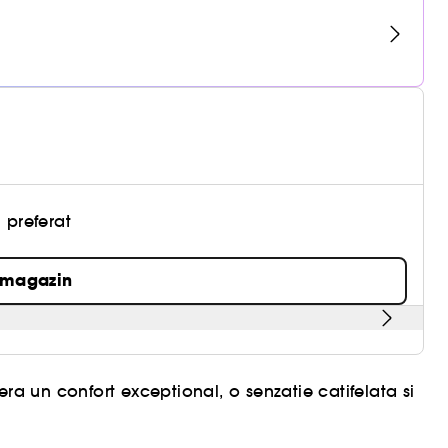
 preferat
 magazin
ra un confort exceptional, o senzatie catifelata si
e ulei de seminte duo, care hidrateaza si inmoaie