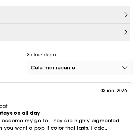
reeaza dependenta.
 netezeste, ofera o acoperire difuza, mata si
perbe pentru toate nuantele de piele.
 fost testate pe animale.
Sortare dupa
ediu) SAM - (roz nude mediu) ERIN - (nude proaspat
LLE - (roz mov brun) LUCIA - (mov fructe de padure)
Cele mai recente
(maro rosiatic profund) NIKKI - (roșu caramiziu
ro visiniu intens) MAURICE - (maro inchis bogat)
N - (fructat luminos) AMANDA - (pruna profunda).
03 ian. 2026
cat
 stays on all day
ve become my go to. They are highly pigmented
you want a pop if color that lasts. I ado...