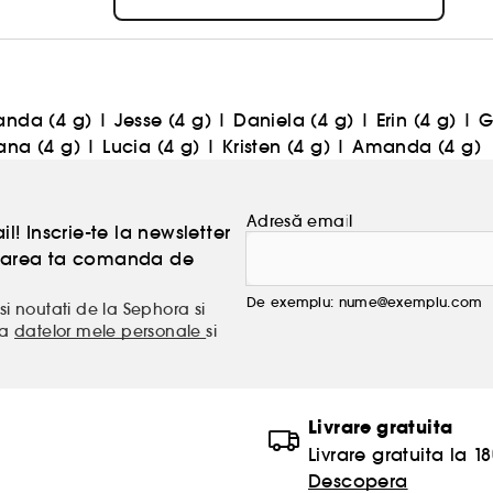
anda (4 g)
|
Jesse (4 g)
|
Daniela (4 g)
|
Erin (4 g)
|
G
ana (4 g)
|
Lucia (4 g)
|
Kristen (4 g)
|
Amanda (4 g)
Adresă email
l! Inscrie-te la newsletter
atoarea ta comanda de
De exemplu: nume@exemplu.com
si noutati de la Sephora si
ea
datelor mele personale
si
Livrare gratuita
Livrare gratuita la 18
Descopera