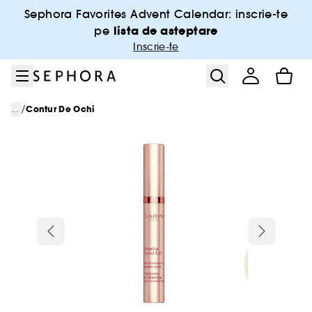
Salt la meniu
Salt la continutul principal
Salt la subsol
Sephora Favorites Advent Calendar: inscrie-te
lista de asteptare
pe
Inscrie-te
/
...
Contur De Ochi