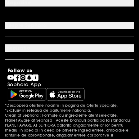
Magazine
FAQ
Modalitati de plata acceptate
Conditii de livrare
Contact
Retur produse
Contul meu
Despre Sephora
Servicii online
Protectia Consumatorilor - A.N.P.C.
Regulament Cupon Loialitate
Descopera Sephora
Regulament Sephora Collection Concurs Gold
Cariere
Regulament YSL Party
Inspiratie
International
Angajamentele noastre
Premiul Sephora
Informatii legale
Sephora Blog
Follow us
Clean at Sephora
Black Friday la Sephora
Sephora App
Singles' Day la Sephora
Sitemap
*Descopera ofertele noastre
in pagina de Oferte Speciale.
Mentiuni aditionale
*Exclusiv in reteaua de parfumerie nationala.
Clean at Sephora : Formule cu ingrediente atent selectate.
Planet Aware at Sephora : Aceste branduri participa la standardul
PLANET AWARE AT SEPHORA datorita angajamentelor lor pentru
mediu, in special in ceea ce priveste ingredientele, ambalajele,
lanturile de aprovizionare, angajamentele corporative si