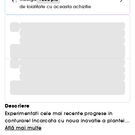
de loialitate cu aceasta achizitie
Descriere
Experimentati cele mai recente progrese in
conturare! Incarcata cu noua inovatie a plantei
Clarins - Agropyron organic, cel mai bine
Află mai multe