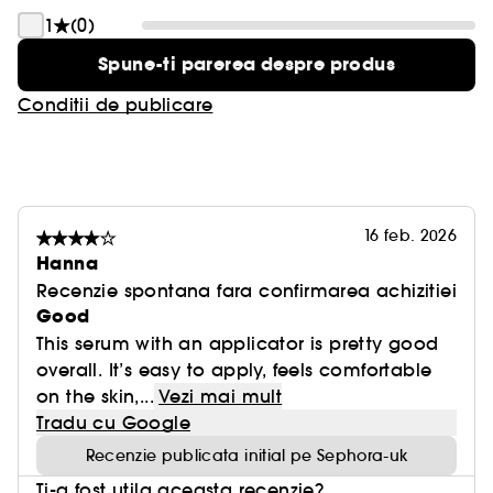
1
(0)
Spune-ti parerea despre produs
Conditii de publicare
16 feb. 2026
Hanna
Recenzie spontana fara confirmarea achizitiei
Good
This serum with an applicator is pretty good
overall. It’s easy to apply, feels comfortable
on the skin,...
Vezi mai mult
Tradu cu Google
Recenzie publicata initial pe Sephora-uk
Ti-a fost utila aceasta recenzie?