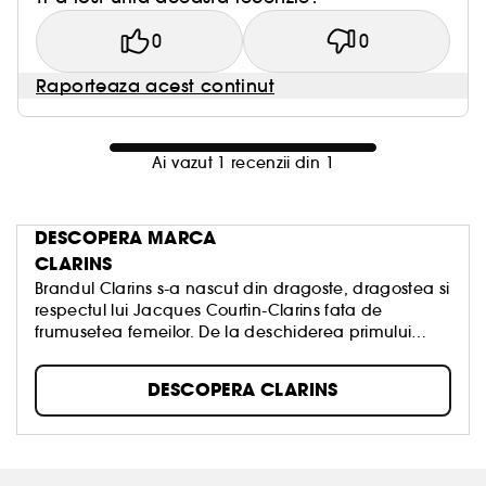
0
0
Raporteaza acest continut
Ai vazut 1 recenzii din 1
DESCOPERA MARCA
CLARINS
Brandul Clarins s-a nascut din dragoste, dragostea si
respectul lui Jacques Courtin-Clarins fata de
frumusetea femeilor. De la deschiderea primului
Institut Clarins la Paris, in 1954, odata cu lansarea
produselor de ingrijire din gama de top, Clarins
DESCOPERA CLARINS
lucreaza fara incetare pentru a oferi fiecarei femei
tot ce e mai bun din natura, cautand elementele
active pretioase pentru piele.