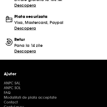
Descopera
Plata securizata
Visa, Mastercard, Paypal
Descopera
Retur
Pana la 14 zile
Descopera
Ajutor
ANPC SAL
ANPC SOL
FAQ
Modalitati de plata acceptate
Contact