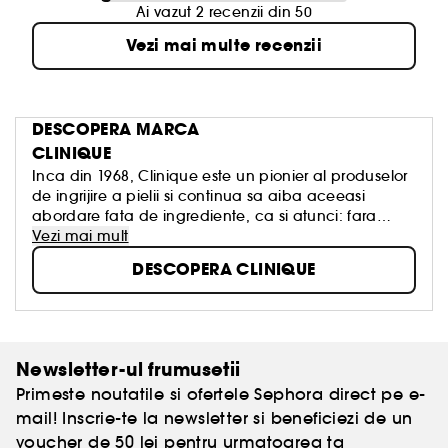
Ai vazut 2 recenzii din 50
Vezi mai multe recenzii
DESCOPERA MARCA
CLINIQUE
Inca din 1968, Clinique este un pionier al produselor
de ingrijire a pielii si continua sa aiba aceeasi
abordare fata de ingrediente, ca si atunci: fara
alergeni, parabeni, ftalati, parfum sau ingrediente
Vezi mai mult
care ar putea dauna pielii. Toate produsele sunt
DESCOPERA CLINIQUE
verificate riguros printr-o serie completa de teste
pentru a fi sigure pentru piele.
Simplu. Sigur. Eficient. Testat pentru a nu produce
alergii. 100% fara parfum.
Newsletter-ul frumusetii
Primeste noutatile si ofertele Sephora direct pe e-
mail! Inscrie-te la newsletter si beneficiezi de un
voucher de 50 lei pentru urmatoarea ta