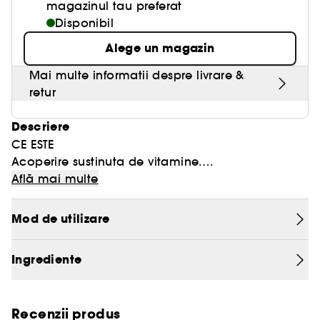
magazinul tau preferat
Disponibil
Alege un magazin
Mai multe informatii despre livrare &
retur
Descriere
CE ESTE
Acoperire sustinuta de vitamine.
Fond de ten cu textura lejera stimuleaza
Află mai multe
energizarea pielii pentru o stralucire naturala
sanatoasa, instantaneu si in timp.
Mod de utilizare
Vitaminele B3, C, si E, impreuna cu SPF 50 sustin
energizarea naturala a pielii, ilumineaza si
Ingrediente
protejeaza.
FORMULA
•Testat pentru a nu produce alergii.
Recenzii produs
•100% fara parfum.