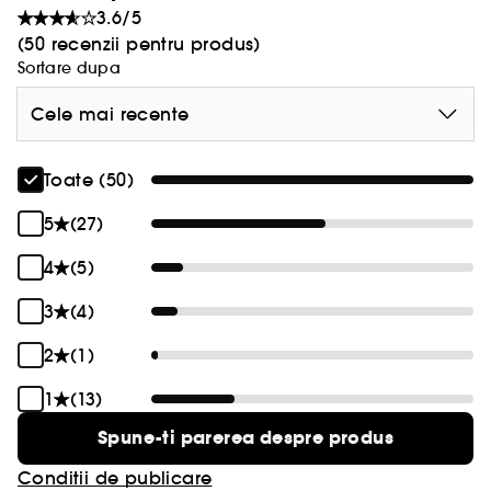
3.6/5
•Testat dermatologic.
(50 recenzii pentru produs)
•Sigur pentru tenul sensibil.
Sortare dupa
Cele mai recente
Toate (50)
5
(27)
4
(5)
3
(4)
2
(1)
1
(13)
Spune-ti parerea despre produs
Conditii de publicare