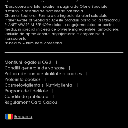
*Descopera ofertele noastre
in pagina de Oferte Speciale.
Mentiuni aditionale
*Exclusiv in reteaua de parfumerie nationala.
Clean at Sephora : Formule cu ingrediente atent selectate.
Planet Aware at Sephora : Aceste branduri participa la standardul
PLANET AWARE AT SEPHORA datorita angajamentelor lor pentru
mediu, in special in ceea ce priveste ingredientele, ambalajele,
lanturile de aprovizionare, angajamentele corporative si
transparenta.
*k-beauty = frumusete coreeana
Mentiuni legale si CGU
Conditii generale de vanzare
Politica de confidentialitate si cookies
Preferinte cookies
Cosmetovigilenta si Nutrivigilenta
Program de fidelitate
Conditii de publicare
Regulament Card Cadou
Romania