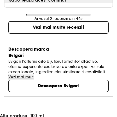
Raporteaza acest continut
Ai vazut 2 recenzii din 445
Vezi mai multe recenzii
Descopera marca
Bvlgari
Bvlgari Parfums este bijutierul emotiilor olfactive,
oferind experiente exclusive datorita expertizei sale
exceptionale, ingredientelor uimitoare si creativitatii
indraznete. Bvlgari impartaseste bucuria de a crea
Vezi mai mult
bijuterii ale naturii cu cei mai talentati maestri
Descopera Bvlgari
parfumieri din lume.
Alte produse:
100 ml