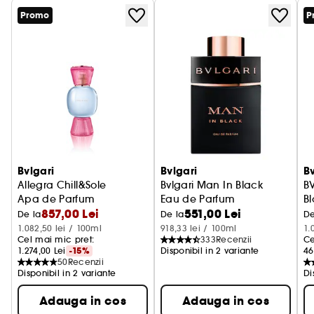
Promo
P
Bvlgari
Bvlgari
Bv
Allegra Chill&Sole
Bvlgari Man In Black
B
Apa de Parfum
Eau de Parfum
Bl
857,00 Lei
551,00 Lei
E
De la
De la
De
1.082,50 lei / 100ml
918,33 lei / 100ml
1.
Cel mai mic pret: 
333
Recenzii
Ce
1.274,00 Lei
-15%
Disponibil in 2 variante
46
50
Recenzii
Disponibil in 2 variante
Di
Adauga in cos
Adauga in cos