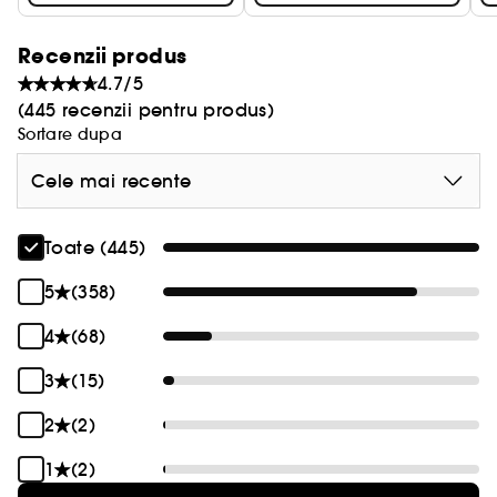
Recenzii produs
4.7/5
(445 recenzii pentru produs)
Sortare dupa
Cele mai recente
Toate (445)
5
(358)
4
(68)
3
(15)
2
(2)
1
(2)