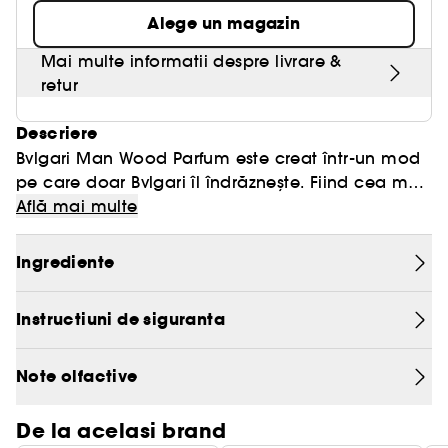
Alege un magazin
Mai multe informatii despre livrare &
retur
Descriere
Bvlgari Man Wood Parfum este creat într-un mod
pe care doar Bvlgari îl îndrăznește. Fiind cea mai
lemnoasă creație din colecție, structura sa
Află mai multe
dezvăluie fiecare fațetă a acestui element
natural: profundă, texturată, misterioasă. Ca un
Ingrediente
lemn înrădăcinat în pământ, mai întunecat și plin
de mister. Acordul intens de lemn – patchouli,
Instructiuni de siguranta
lemn de cedru și lemn de guaiac, printre altele –
generează o vibrație olfactivă rafinată, ambrată,
care radiază într-o aură masculină și elegantă.
Note olfactive
De la acelasi brand