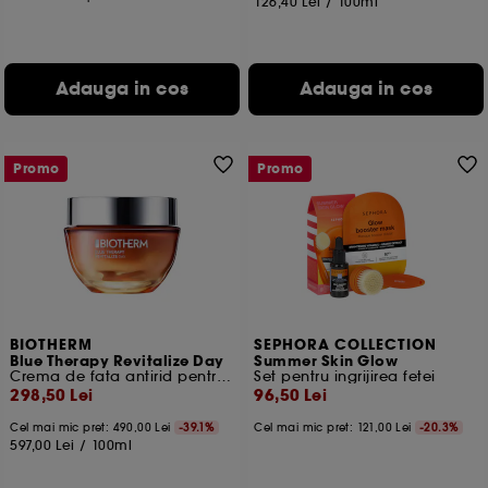
126,40 Lei
/
100ml
Adauga in cos
Adauga in cos
Promo
Promo
BIOTHERM
SEPHORA COLLECTION
Blue Therapy Revitalize Day
Summer Skin Glow
Crema de fata antirid pentru luminozitate
Set pentru ingrijirea fetei
298,50 Lei
96,50 Lei
Cel mai mic pret:
490,00 Lei
-39.1%
Cel mai mic pret:
121,00 Lei
-20.3%
597,00 Lei
/
100ml