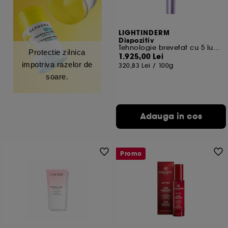
LIGHTINDERM
Dispozitiv
Tehnologie brevetat cu 5 lumini LED pentru regenerarea pielii
Protectie zilnica
1.925,00 Lei
impotriva razelor de
320,83 Lei
/
100g
soare.
Adauga in cos
Promo