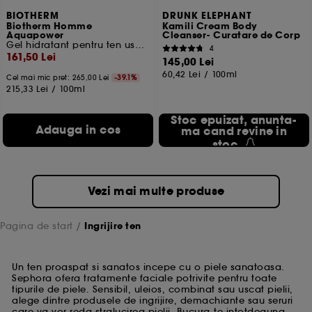
BIOTHERM
DRUNK ELEPHANT
Biotherm Homme
Kamili Cream Body
Aquapower
Cleanser- Curatare de Corp
Gel hidratant pentru ten uscat
4
161,50 Lei
145,00 Lei
60,42 Lei
/
100ml
Cel mai mic pret:
265,00 Lei
-39.1%
215,33 Lei
/
100ml
Stoc epuizat, anunta-
Adauga in cos
ma cand revine in
stoc
Vezi mai multe produse
Pagina de start
Ingrijire ten
Un ten proaspat si sanatos incepe cu o piele sanatoasa.
Sephora ofera tratamente faciale potrivite pentru toate
tipurile de piele. Sensibil, uleios, combinat sau uscat pielii,
alege dintre produsele de ingrijire, demachiante sau seruri
care va vor reda stralucirea pielii. Bucura-te intotdeauna