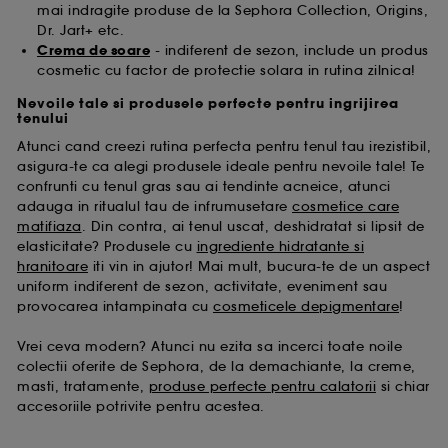
mai indragite produse de la Sephora Collection, Origins,
Dr. Jart+ etc.
Crema de soare
- indiferent de sezon, include un produs
cosmetic cu factor de protectie solara in rutina zilnica!
Nevoile tale si produsele perfecte pentru ingrijirea
tenului
Atunci cand creezi rutina perfecta pentru tenul tau irezistibil,
asigura-te ca alegi produsele ideale pentru nevoile tale! Te
confrunti cu tenul gras sau ai tendinte acneice, atunci
adauga in ritualul tau de infrumusetare
cosmetice care
matifiaza
. Din contra, ai tenul uscat, deshidratat si lipsit de
elasticitate? Produsele cu
ingrediente hidratante si
hranitoare
iti vin in ajutor! Mai mult, bucura-te de un aspect
uniform indiferent de sezon, activitate, eveniment sau
provocarea intampinata cu
cosmeticele depigmentare
!
Vrei ceva modern? Atunci nu ezita sa incerci toate noile
colectii oferite de Sephora, de la demachiante, la creme,
masti, tratamente,
produse perfecte pentru calatorii
si chiar
accesoriile potrivite pentru acestea.