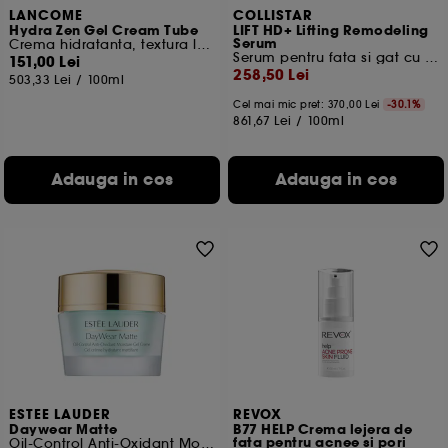
LANCOME
COLLISTAR
Hydra Zen Gel Cream Tube
LIFT HD+ Lifting Remodeling
Serum
Crema hidratanta, textura lejera
Serum pentru fata si gat cu efect de lifting
151,00 Lei
258,50 Lei
503,33 Lei
/
100ml
Cel mai mic pret:
370,00 Lei
-30.1%
861,67 Lei
/
100ml
Adauga in cos
Adauga in cos
ESTEE LAUDER
REVOX
Daywear Matte
B77 HELP Crema lejera de
fata pentru acnee si pori
Oil-Control Anti-Oxidant Moisture Gel Creme