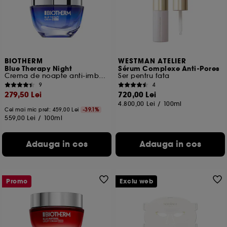
Cu exceptia cookie-urilor tehnice, plasarea si citirea
celorlalte necesita acordul tau. Poti sa iti personalizezi
alegerile privind plasarea acestor cookies folosind
optiunea "Schimba preferintele" de mai jos, sau poti
apasa butonul de "Accepta toate" sau "Respinge
toate". Poti alege sa iti modifici preferintele oricand.
BIOTHERM
WESTMAN ATELIER
Blue Therapy Night
Sérum Complexe Anti-Pores
Daca doresti mai multe informatii despre cookie-urile
Crema de noapte anti-imbatranire
Ser pentru fata
folosite, click
aici
.
9
4
279,50 Lei
720,00 Lei
4.800,00 Lei
/
100ml
Cel mai mic pret:
459,00 Lei
-39.1%
559,00 Lei
/
100ml
Adauga in cos
Adauga in cos
Promo
Exclu web