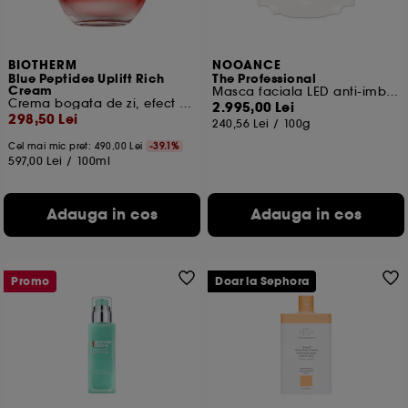
BIOTHERM
NOOANCE
Blue Peptides Uplift Rich
The Professional
Cream
Masca faciala LED anti-imbatranire
Crema bogata de zi, efect de fermitate
2.995,00 Lei
298,50 Lei
240,56 Lei
/
100g
Cel mai mic pret:
490,00 Lei
-39.1%
597,00 Lei
/
100ml
Adauga in cos
Adauga in cos
Promo
Doar la Sephora