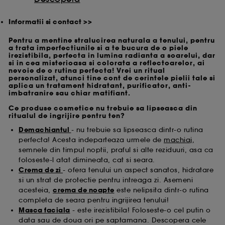
Informatii si contact >>
Pentru a mentine stralucirea naturala a tenului, pentru
a trata imperfectiunile si a te bucura de o piele
irezistibila, perfecta in lumina radianta a soarelui, dar
si in cea misterioasa si colorata a reflectoarelor, ai
nevoie de o rutina perfecta! Vrei un ritual
personalizat, atunci tine cont de cerintele pielii tale si
aplica un tratament hidratant, purificator, anti-
imbatranire sau chiar matifiant.
Ce produse cosmetice nu trebuie sa lipseasca din
ritualul de ingrijire pentru ten?
Demachiantul
- nu trebuie sa lipseasca dintr-o rutina
perfecta! Acesta indeparteaza urmele de
machiaj
,
semnele din timpul noptii, praful si alte reziduuri, asa ca
foloseste-l atat dimineata, cat si seara.
Crema de zi
- ofera tenului un aspect sanatos, hidratare
si un strat de protectie pentru intreaga zi. Asemeni
acesteia,
crema de noapte
este nelipsita dintr-o rutina
completa de seara pentru ingrijirea tenului!
Masca faciala
- este irezistibila! Foloseste-o cel putin o
data sau de doua ori pe saptamana. Descopera cele