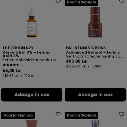
baza site-urilor pe care le-ai vizitat, istoricul tau de
Doar la Sephora
navigare si interactiunile tale online.
Cookie-uri de masurarea a audientei :
ne permite
sa obtinem date statistice privind numarul de
vizitatori de pe site-ul nostru si obiceiurile lor de
navigare pentru a imbunatati performanta site-
ului.
THE ORDINARY
DR. DENNIS GROSS
Cookie-uri pentru securizarea platilor online :
ne
Resveratrol 3% + Ferulic
Advanced Retinol + Ferulic
permit sa evitam platile frauduloase si furtul de
Acid 3%
Ser tripla corectie pentru conturul ochilor
Serum antioxidant pentru protejarea tenului
identitate.
403,00 Lei
9
2.686,67 Lei
/
100ml
65,00 Lei
216,67 Lei
/
100ml
De asemenea, Google colecteaza si partajeaza cu
noi anumite informatii si toate functionalitatile si
serviciile Google disponible pe site-ul nostru sunt
Adauga in cos
Adauga in cos
reglementate de Politica de confidentialitate Google.
Pentru mai multe informatii despre drepturile
dummeavoastra so optiunile de configurare consultati
pagina
https://business.safety.google/privacy/
Doar la Sephora
Doar la Sephora