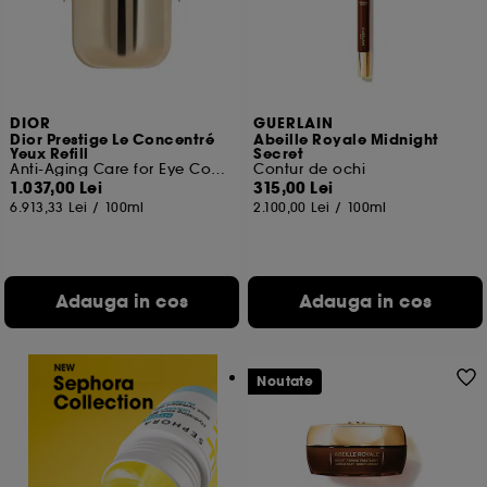
DIOR
GUERLAIN
Dior Prestige Le Concentré
Abeille Royale Midnight
Yeux Refill
Secret
Anti-Aging Care for Eye Contour
Contur de ochi
1.037,00 Lei
315,00 Lei
6.913,33 Lei
/
100ml
2.100,00 Lei
/
100ml
Adauga in cos
Adauga in cos
Noutate