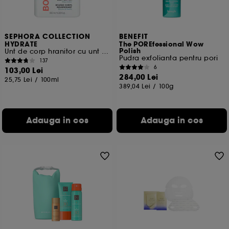
SEPHORA COLLECTION
BENEFIT
HYDRATE
The POREfessional Wow
Polish
Unt de corp hranitor cu unt de shea
Pudra exfolianta pentru pori
137
6
103,00 Lei
284,00 Lei
25,75 Lei
/
100ml
389,04 Lei
/
100g
Adauga in cos
Adauga in cos