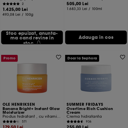
505,00 Lei
2
1.425,00 Lei
1.683,33 Lei
/
100ml
493,08 Lei
/
100g
Stoc epuizat, anunta-
Adauga in cos
ma cand revine in
stoc
Promo
Doar la Sephora
OLE HENRIKSEN
SUMMER FRIDAYS
Banana Bright+ Instant Glow
Overtime Rich Cushion
Moisturizer
Cream
Produs hidratant , cu vitamina C
Crema hidratanta
571
936
179,50 Lei
255,00 Lei