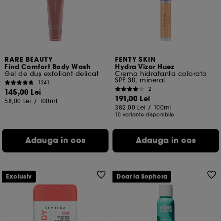
Cu exceptia cookie-urilor tehnice, plasarea si citirea
celorlalte necesita acordul tau. Poti sa iti personalizezi
alegerile privind plasarea acestor cookies folosind
optiunea "Schimba preferintele" de mai jos, sau poti
apasa butonul de "Accepta toate" sau "Respinge
toate". Poti alege sa iti modifici preferintele oricand.
RARE BEAUTY
FENTY SKIN
Find Comfort Body Wash
Hydra Vizor Huez
Daca doresti mai multe informatii despre cookie-urile
Gel de duș exfoliant delicat
Crema hidratanta colorata
folosite, click
aici
.
SPF 30, mineral
1241
2
145,00 Lei
191,00 Lei
58,00 Lei
/
100ml
382,00 Lei
/
100ml
10 variante disponibile
Adauga in cos
Adauga in cos
Exclusiv
Doar la Sephora