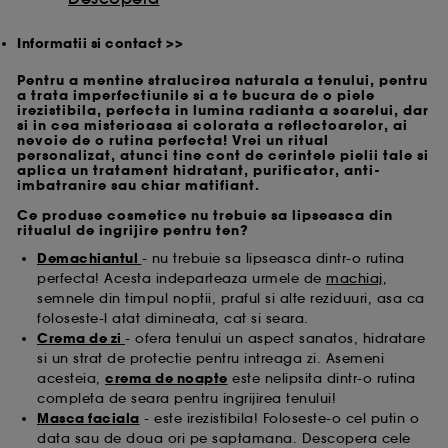
Informatii si contact >>
Pentru a mentine stralucirea naturala a tenului, pentru
a trata imperfectiunile si a te bucura de o piele
irezistibila, perfecta in lumina radianta a soarelui, dar
si in cea misterioasa si colorata a reflectoarelor, ai
nevoie de o rutina perfecta! Vrei un ritual
personalizat, atunci tine cont de cerintele pielii tale si
aplica un tratament hidratant, purificator, anti-
imbatranire sau chiar matifiant.
Ce produse cosmetice nu trebuie sa lipseasca din
ritualul de ingrijire pentru ten?
Demachiantul
- nu trebuie sa lipseasca dintr-o rutina
perfecta! Acesta indeparteaza urmele de
machiaj
,
semnele din timpul noptii, praful si alte reziduuri, asa ca
foloseste-l atat dimineata, cat si seara.
Crema de zi
- ofera tenului un aspect sanatos, hidratare
si un strat de protectie pentru intreaga zi. Asemeni
acesteia,
crema de noapte
este nelipsita dintr-o rutina
completa de seara pentru ingrijirea tenului!
Masca faciala
- este irezistibila! Foloseste-o cel putin o
data sau de doua ori pe saptamana. Descopera cele