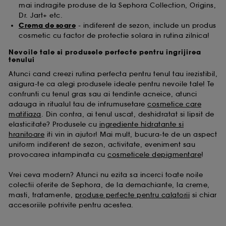
mai indragite produse de la Sephora Collection, Origins,
Dr. Jart+ etc.
Crema de soare
- indiferent de sezon, include un produs
cosmetic cu factor de protectie solara in rutina zilnica!
Nevoile tale si produsele perfecte pentru ingrijirea
tenului
Atunci cand creezi rutina perfecta pentru tenul tau irezistibil,
asigura-te ca alegi produsele ideale pentru nevoile tale! Te
confrunti cu tenul gras sau ai tendinte acneice, atunci
adauga in ritualul tau de infrumusetare
cosmetice care
matifiaza
. Din contra, ai tenul uscat, deshidratat si lipsit de
elasticitate? Produsele cu
ingrediente hidratante si
hranitoare
iti vin in ajutor! Mai mult, bucura-te de un aspect
uniform indiferent de sezon, activitate, eveniment sau
provocarea intampinata cu
cosmeticele depigmentare
!
Vrei ceva modern? Atunci nu ezita sa incerci toate noile
colectii oferite de Sephora, de la demachiante, la creme,
masti, tratamente,
produse perfecte pentru calatorii
si chiar
accesoriile potrivite pentru acestea.