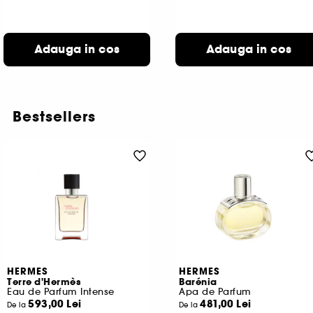
Adauga in cos
Adauga in cos
Bestsellers
HERMES
HERMES
Terre d'Hermès
Barénia
Eau de Parfum Intense
Apa de Parfum
593,00 Lei
481,00 Lei
De la
De la