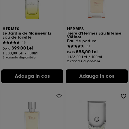
HERMES
HERMES
Le Jardin de Monsieur Li
Terre d'Hermès Eau Intense
Vétiver
Eau de Toilette
Eau de parfum
16
81
399,00 Lei
De la
593,00 Lei
De la
1.330,00 Lei
/
100ml
1.186,00 Lei
/
100ml
3 variante disponibile
2 variante disponibile
Adauga in cos
Adauga in cos