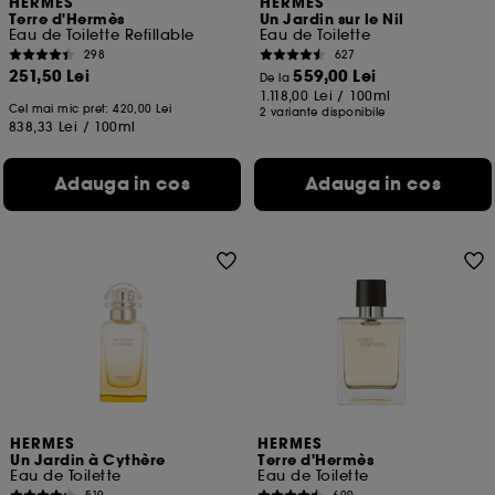
HERMES
HERMES
Terre d'Hermès
Un Jardin sur le Nil
Eau de Toilette Refillable
Eau de Toilette
298
627
251,50 Lei
559,00 Lei
De la
1.118,00 Lei
/
100ml
Cel mai mic pret:
420,00 Lei
2 variante disponibile
838,33 Lei
/
100ml
Adauga in cos
Adauga in cos
HERMES
HERMES
Un Jardin à Cythère
Terre d'Hermès
Eau de Toilette
Eau de Toilette