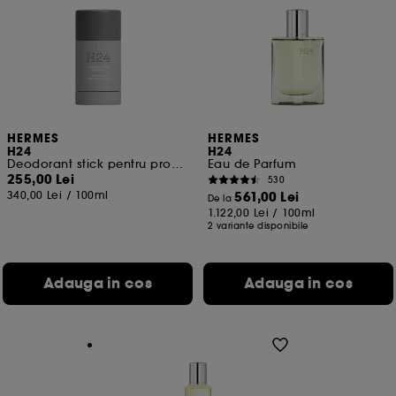
HERMES
HERMES
H24
H24
Deodorant stick pentru prospetime
Eau de Parfum
255,00 Lei
530
340,00 Lei
/
100ml
561,00 Lei
De la
1.122,00 Lei
/
100ml
2 variante disponibile
Adauga in cos
Adauga in cos