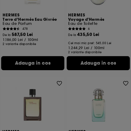
HERMES
HERMES
Terre d’Hermès Eau Givrée
Voyage d'Hermès
Eau de Parfum
Eau de Toilette
478
6
587,50 Lei
435,50 Lei
De la
De la
1.186,00 Lei
/
100ml
Cel mai mic pret:
545,00 Lei
2 variante disponibile
1.244,29 Lei
/
100ml
2 variante disponibile
Adauga in cos
Adauga in cos