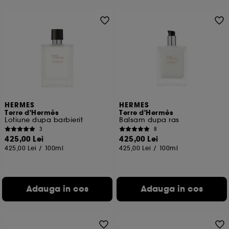
permit sa evitam platile frauduloase si furtul de
identitate.
De asemenea, Google colecteaza si partajeaza cu
noi anumite informatii si toate functionalitatile si
serviciile Google disponible pe site-ul nostru sunt
reglementate de Politica de confidentialitate Google.
Pentru mai multe informatii despre drepturile
dummeavoastra so optiunile de configurare consultati
HERMES
HERMES
pagina
https://business.safety.google/privacy/
Terre d'Hermès
Terre d'Hermès
Lotiune dupa barbierit
Balsam dupa ras
3
8
425,00 Lei
425,00 Lei
Cu exceptia cookie-urilor tehnice, plasarea si citirea
425,00 Lei
/
100ml
425,00 Lei
/
100ml
celorlalte necesita acordul tau. Poti sa iti personalizezi
alegerile privind plasarea acestor cookies folosind
optiunea "Schimba preferintele" de mai jos, sau poti
apasa butonul de "Accepta toate" sau "Respinge
Adauga in cos
Adauga in cos
toate". Poti alege sa iti modifici preferintele oricand.
Daca doresti mai multe informatii despre cookie-urile
folosite, click
aici
.