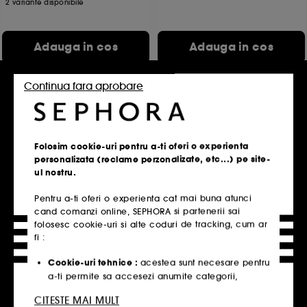
2 variante disponibile
Adauga in cos
Adauga in cos
Continua fara aprobare
Folosim cookie-uri pentru a-ti oferi o experienta
personalizata (reclame perzonalizate, etc...) pe site-
ul nostru.
Pentru a-ti oferi o experienta cat mai buna atunci
HERMES
HERMES
cand comanzi online, SEPHORA si partenerii sai
Terre d'Hermès
Un Jardin sur la Lagune
folosesc cookie-uri si alte coduri de tracking, cum ar
Deodorant stick fara alcool
Eau de toilette
fi :
18
65
255,00 Lei
399,00 Lei
De la
Cookie-uri tehnice :
acestea sunt necesare pentru
340,00 Lei
/
100ml
1.118,00 Lei
/
100ml
a-ti permite sa accesezi anumite categorii,
3 variante disponibile
produse si servicii, cat si pentru securitatea site-
CITESTE MAI MULT
ului. Acestea sunt esentiale pentru operarea