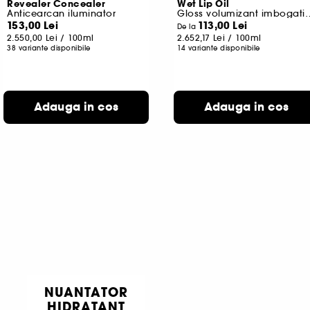
Revealer Concealer
Wet Lip Oil
Anticearcan iluminator
Gloss volumizant imbo
153,00 Lei
113,00 Lei
De la
2.550,00 Lei
/
100ml
2.652,17 Lei
/
100ml
38 variante disponibile
14 variante disponibile
Adauga in cos
Adauga in cos
NUANTATOR
HIDRATANT